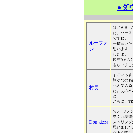
●ダ
はじめまし
た。ソース
ですね。
ルーフォ
一度聞いた
ン
思います。
したよ。
現在AM2
もらいまし
すごいっす
静かなのも
へんで入る
村長
た。あの不
と…
さらに、T
>ルーフォ
早くも感想
Don.kizza
ストリング
思いました
うまく聞こ