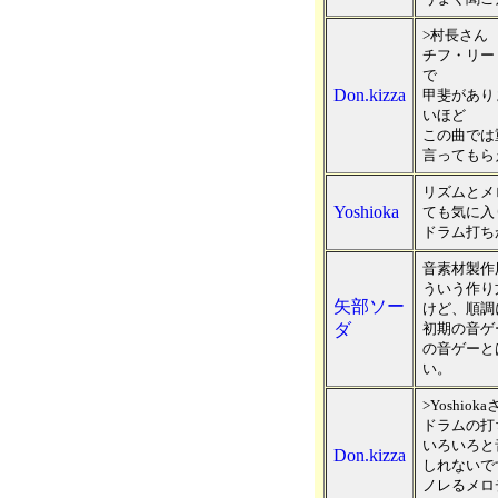
>村長さん
チフ・リー
で
Don.kizza
甲斐があり
いほど
この曲では
言ってもら
リズムとメ
Yoshioka
ても気に入
ドラム打ち
音素材製作
ういう作り
矢部ソー
けど、順調
ダ
初期の音ゲ
の音ゲーと
い。
>Yoshiok
ドラムの打
いろいろと
Don.kizza
しれないで
ノレるメロ