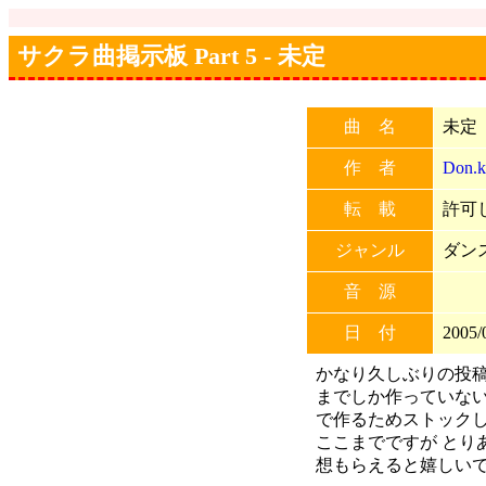
サクラ曲掲示板 Part 5 - 未定
曲 名
未定
作 者
Don.k
転 載
許可し
ジャンル
ダン
音 源
日 付
2005/
かなり久しぶりの投稿
までしか作っていない
で作るためストックし
ここまでですが とり
想もらえると嬉しい