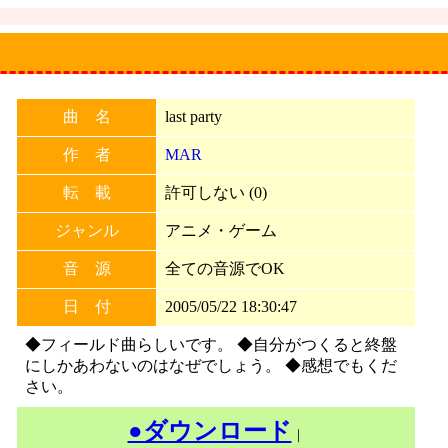
曲 名
last party
作 者
MAR
転 載
許可しない (0)
ジャンル
アニメ・ゲーム
音 源
全ての音源でOK
日 付
2005/05/22 18:30:47
◆フィールド曲らしいです。 ◆自分がつくると終盤
にしかあわないのはなぜでしょう。 ◆感想でもくだ
さい。
●ダウンロード
｜