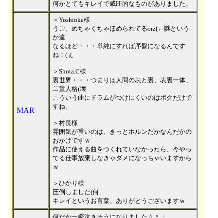
何かとてもキレイで威圧的なものがありました。
＞Yoshioka様
うご、めちゃくちゃほめられてるorz(←謎という
か違
なるほど・・・単純にすれば序盤になるんです
ね！(ぇ
＞Shota.C様
裏世界・・・つまりは人間の表と裏、表裏一体、
二重人格(壊
こういう曲にドラムがつけにくいのはボクだけで
すね。
MAR
＞村長様
雰囲気が重いのは、きっとホルンだかなんだかの
おかげですｗ
作品に使える曲をつくれていなかったら、今やっ
てる仕事放棄しなきゃダメになっちゃいますから
ｗ
＞ひかり様
圧倒しました(何
キレイというお言葉、ありがとうございますｗ
何だか一瞬泣きそうになりました＾＾；