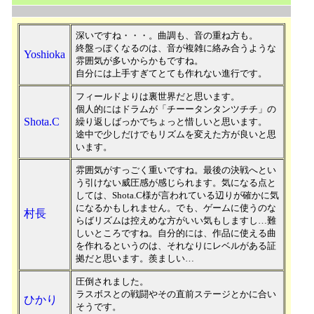
深いですね・・・。曲調も、音の重ね方も。
終盤っぽくなるのは、音が複雑に絡み合うような
Yoshioka
雰囲気が多いからかもですね。
自分には上手すぎてとても作れない進行です。
フィールドよりは裏世界だと思います。
個人的にはドラムが「チーータンタンツチチ」の
Shota.C
繰り返しばっかでちょっと惜しいと思います。
途中で少しだけでもリズムを変えた方が良いと思
います。
雰囲気がすっごく重いですね。最後の決戦へとい
う引けない威圧感が感じられます。気になる点と
しては、Shota.C様が言われている辺りが確かに気
になるかもしれません。でも、ゲームに使うのな
村長
らばリズムは控えめな方がいい気もしますし…難
しいところですね。自分的には、作品に使える曲
を作れるというのは、それなりにレベルがある証
拠だと思います。羨ましい…
圧倒されました。
ラスボスとの戦闘やその直前ステージとかに合い
ひかり
そうです。