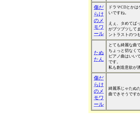
傷だ
ドラマCDとか
いですね。
らけ
のメ
えぇ、タめてば
モワ
がブツブツして
ール
ントラストのつ
とても綺麗な曲です
ちょっと切なく
たぬ
ピアノ曲はいい
たん
です。
私も創造意欲が
傷だ
らけ
綺麗系じゃたぬ
のメ
曲できそうですか？
モワ
ール