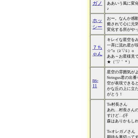
ガノ
ああいう風に変
♪
おー。なんか感
ホッ
癒されて心に元
シー
変化する所がやっ
キレイな星空を
一斉に流れ星が
７ち
☆”o（≧▽≦）o
ゃん
ああ～お星様見
★（´▽｀＊）
星空の雰囲気が
Stringus君
ns-
空が表現できる
11
かな丘の上に立
がとう！
To村長さん
あれ…村長さん
すけど…(汗
森はありかもし
Toオレガノさん
期待を裏切って