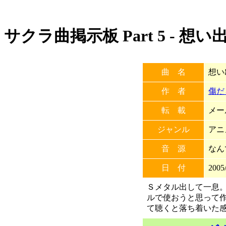
サクラ曲掲示板 Part 5 - 想い
曲 名
想い
作 者
傷だ
転 載
メー
ジャンル
アニ
音 源
なん
日 付
2005/
Ｓメタル出して一息
ルで使おうと思って
て聴くと落ち着いた