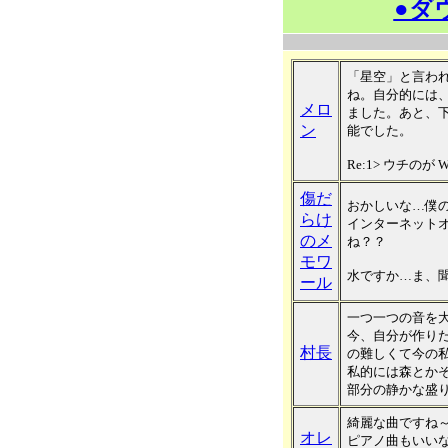
●ダ
「星空」と言わ
ね。自分的には
メロ
ました。あと、下
ン
能でした。
Re:1> ウチのが
傷だ
おかしいな…僕の
らけ
インターネット
のメ
ね？？
モワ
水ですか…ま、
ール
一つ一つの音を
今、自分が作り
村長
の難しくて今の
私的には森とか
部分の静かな盛
綺麗な曲ですね
オレ
ピアノ曲もいい