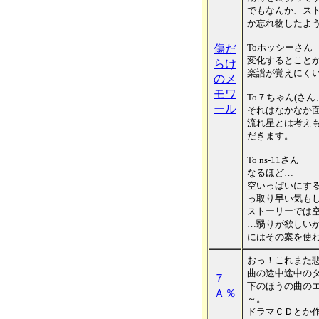
でもなんか、ス
か忘れ物したよ
Toホッシーさん
傷だ
変化するとこと
らけ
楽譜が覚えにく
のメ
モワ
To７ちゃん(さ
ール
それはなかなか
流れ星とは考え
だきます。
To ns-11さん
なるほど…
空いっぱいにす
っ取り早い気も
ストーリーでは
…翳りが欲しい
にはその案を使
おっ！これまた
曲の途中途中の
７
下のほうの曲の
Ａ％
～。
ドラマＣＤとか