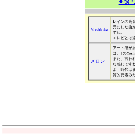
●ダ
レインの高
元にした曲
Yoshioka
すね。
エレピとは
アート感が
は、↑のYo
また、言わ
メロン
な感じです
よ 時代は
質的要素み