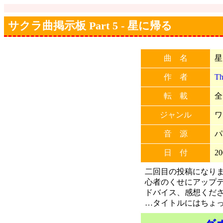
サクラ曲掲示板 Part 5 - 星に帰る
曲 名
星
作 者
Th
転 載
全
ジャンル
ワ
音 源
パ
日 付
20
二回目の投稿になりま
心者のくせにアップテ
ドバイス、感想くだ
…タイトルにはちょ