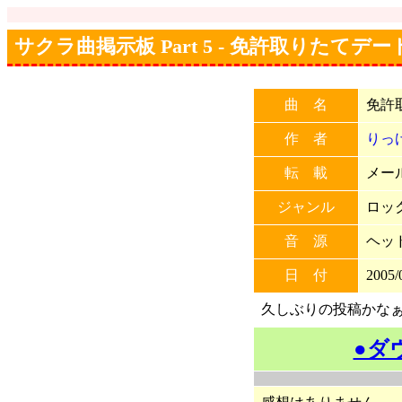
サクラ曲掲示板 Part 5 - 免許取りたてデー
曲 名
免許
作 者
りっ
転 載
メール
ジャンル
ロッ
音 源
ヘッ
日 付
2005/
久しぶりの投稿かな
●ダ