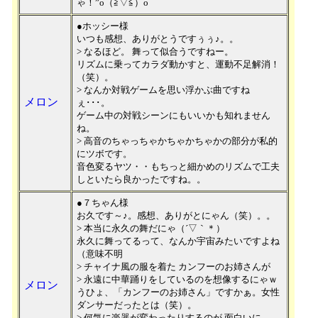
ゃ！”o（≧▽≦）o
●ホッシー様
いつも感想、ありがとうですぅぅ♪。。
> なるほど。 舞って似合うですねー。
リズムに乗ってカラダ動かすと、運動不足解消！
（笑）。
> なんか対戦ゲームを思い浮かぶ曲ですね
メロン
ぇ･･･。
ゲーム中の対戦シーンにもいいかも知れません
ね。
> 高音のちゃっちゃかちゃかちゃかの部分が私的
にツボです。
音色変るヤツ・・もちっと細かめのリズムで工夫
しといたら良かったですね。。
●７ちゃん様
お久です～♪。感想、ありがとにゃん（笑）。。
> 本当に永久の舞だにゃ（´▽｀＊）
永久に舞ってるって、なんか宇宙みたいですよね
（意味不明
> チャイナ風の服を着た カンフーのお姉さんが
> 永遠に中華踊りをしているのを想像するにゃｗ
メロン
うひょ、「カンフーのお姉さん」ですかぁ。女性
ダンサーだったとは（笑）。
> 何気に楽器が変わったりするのが 面白いに