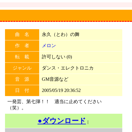
曲 名
永久（とわ）の舞
作 者
メロン
転 載
許可しない (0)
ジャンル
ダンス・エレクトロニカ
音 源
GM音源など
日 付
2005/05/19 20:36:52
一発芸、第七弾！！ 適当に止めてください
（笑）。
●ダウンロード
｜