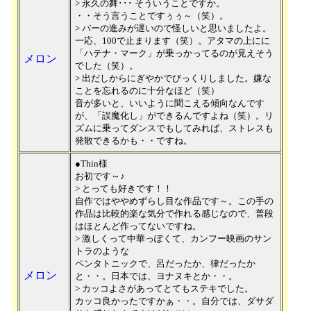
> 永久の舞･･･ そういうことですか。
・・そう言うことですぅぅ～（笑）。
> バーの進みが遅いので怪しいと思いましたよ。
一応、100で止まります（笑）。アタマの上にに
「ハテナ・マーク」が乗っかってるのが見えそう
メロン
でした（笑）。
> 出だしからにぎやかでびっくりしました。嫌な
ことを忘れるのに十分なほど（笑）
音が多いと、いいように聞こえる傾向なんです
が、「誤魔化し」ができるんですよね（笑）。リ
ズムに乗ってダンスでもしてみれば、ストレスも
発散できるかも・・ですね。
●Thin様
お初です～♪
> とっても好きです！！
自作ではややめずらし目な作品です～。この手の
作品は比較的楽な気分で作れる感じなので、普段
はほとんど作ってないですね。
> 激しくって中華っぽくて、カンフー映画のサン
トラのような
ペンタトニックで、呂だったか、律だったか
メロン
と・・。日本では、ヨナヌキとか・・。
> カッコよさがあってとてもステキでした。
カッコ良かったですかぁ・・。自分では、ダサダ