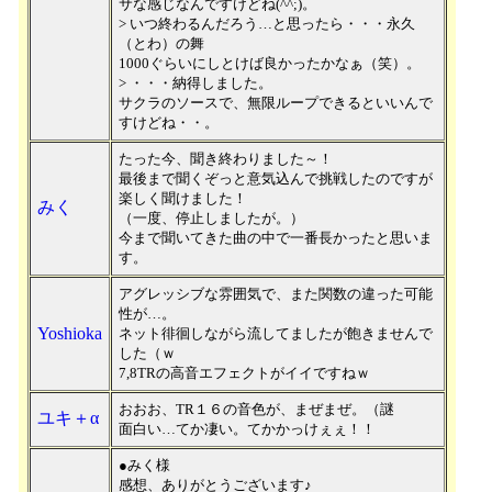
サな感じなんですけどね(^^;)。
> いつ終わるんだろう…と思ったら・・・永久
（とわ）の舞
1000ぐらいにしとけば良かったかなぁ（笑）。
> ・・・納得しました。
サクラのソースで、無限ループできるといいんで
すけどね・・。
たった今、聞き終わりました～！
最後まで聞くぞっと意気込んで挑戦したのですが
楽しく聞けました！
みく
（一度、停止しましたが。）
今まで聞いてきた曲の中で一番長かったと思いま
す。
アグレッシブな雰囲気で、また関数の違った可能
性が…。
Yoshioka
ネット徘徊しながら流してましたが飽きませんで
した（ｗ
7,8TRの高音エフェクトがイイですねｗ
おおお、TR１６の音色が、まぜまぜ。（謎
ユキ＋α
面白い…てか凄い。てかかっけぇぇ！！
●みく様
感想、ありがとうございます♪