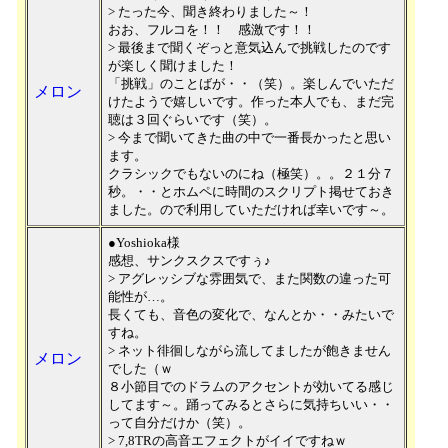
> たった今、聞き終わりました～！
おお、フルコを！！ 感激です！！
> 最後まで聞くぞっと意気込んで挑戦したのです
が楽しく聞けました！
「挑戦」のことばが・・（笑）。楽しんでいただ
メロン
けたようで嬉しいです。作った本人でも、まだ完
聴は３回ぐらいです（笑）。
> 今まで聞いてきた曲の中で一番長かったと思い
ます。
クラシックでもないのにね（極笑）。。２１分７
秒。・・とホムペに時間のスクリプト掲せておき
ました。ので利用していただければ幸いです～。
●Yoshioka様
感想、サンクスクスですぅ♪
> アグレッシブな雰囲気で、また関数の違った可
能性が…。
長くても、音色の変化で、なんとか・・みたいで
すね。
> ネット徘徊しながら流してましたが飽きません
メロン
でした（ｗ
８小節目でのドラムのアクセントが効いてる感じ
してます～。踊ってみるとさらに気持ちいい・・
って自分だけか（笑）。
> 7,8TRの高音エフェクトがイイですねｗ