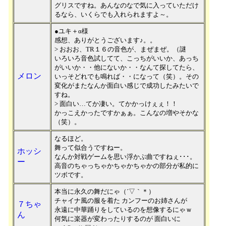
グリスですね。あんなのなで気に入っていただけ
るなら、いくらでも入れられますよ～。
●ユキ＋α様
感想、ありがとうございます♪。。
> おおお、TR１６の音色が、まぜまぜ。（謎
いろいろ音色試してて、こっちがいいか、あっち
がいいか・・他にないか・・なんて探してたら、
メロン
いっそどれでも鳴れば・・になって（笑）。その
変化がまたなんか面白い感じで成功したみたいで
すね。
> 面白い…てか凄い。てかかっけぇぇ！！
かっこえかったですかぁぁ。こんなの増やそかな
（笑）。
なるほど。
舞って似合うですねー。
ホッシ
なんか対戦ゲームを思い浮かぶ曲ですねぇ･･･。
ー
高音のちゃっちゃかちゃかちゃかの部分が私的に
ツボです。
本当に永久の舞だにゃ（´▽｀＊）
チャイナ風の服を着た カンフーのお姉さんが
７ちゃ
永遠に中華踊りをしているのを想像するにゃｗ
ん
何気に楽器が変わったりするのが 面白いに