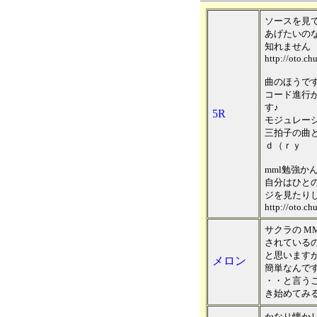
ソースを見
あげたいの
知れません
http://oto.ch
曲のほうで
コード進行
す♪
5R
モジュレーシ
三拍子の曲
ｄ（ｒｙ
mml勉強か
自分はひと
ジを見たり
http://oto.c
サクラの M
されている
と思いますが
メロン
簡単なんで
・・と言うこ
き始めてみ
かなり懐か