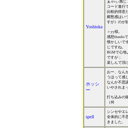
ぁゃιぃ感
コード進行
比較的得意
郷愁感はい
すが）のが
Yoshioka
＞yy様。
感想thank
懐かしいで
じですね。
BGMで心
ですが；
楽しんで頂け
おー、なん
うほって感
なんか不思
ホッシ
いやされま
ー
打ち込みの
（何
シンセやエ
spell
全体的に不
きました。