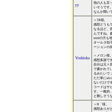
他の人も言
yy
いそうです
なんか聞い
＞5R様。
感想どうも
なるほど、
んですね。
mmlの方
オール３拍
ーションの
＞メロン様
Yoshioka
感想多謝で
自分は元々
で書かれて
るみたいで
ただ単にab
ないだけで
コードはサ
す。一般的
と難しそう
＞H゛様。
感想ありが