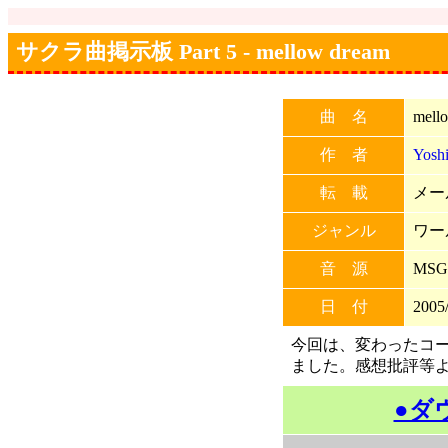
サクラ曲掲示板 Part 5 - mellow dream
曲 名
mell
作 者
Yosh
転 載
メー
ジャンル
ワー
音 源
MSG
日 付
2005/
今回は、変わったコ
ました。感想批評等よろ
●ダ