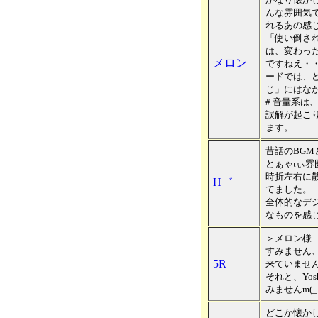
んな雰囲気
れるあの感
「使い倒さ
は、変わっ
メロン
ですねえ・・。A
ードでは、
じ」にはな
# 音量系は、
誤解が起こ
ます。
昔話のBG
とぁゃιぃ雰
時折左右に
H゛
てました。
全体的なデ
なものを感
＞メロン様
すみません
5R
来ていませんで
それと、Yo
みませんm(_ 
どこか懐か