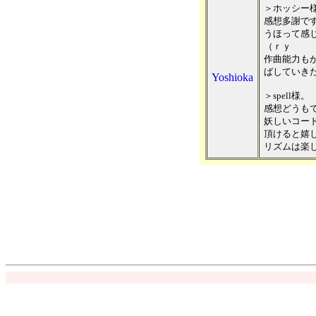
＞ホッシー
感想多謝で
うほって感
（ｒｙ
作曲能力も
ばしていき
Yoshioka
＞spell様。
感想どうもで
妖しいコー
頂けると嬉
リズムは楽