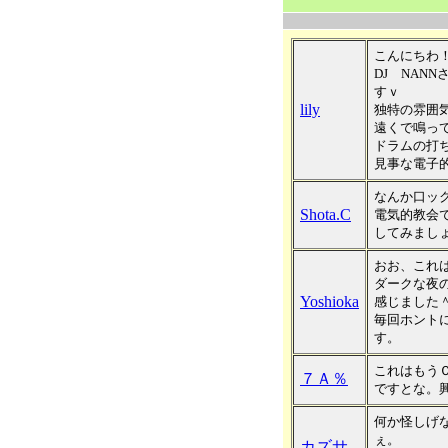
こんにちわ
DJ NAN
すｖ
lily
独特の雰囲
遠くで鳴っ
ドラムの打
見事な電子
なんか口ッ
Shota.C
電気的教会
してみまし
おお、これ
ダークな夜
Yoshioka
感じました
毎回ホント
す。
これはもう
７Ａ％
ですとな。
何か怪しげ
ぇ。
カズサ