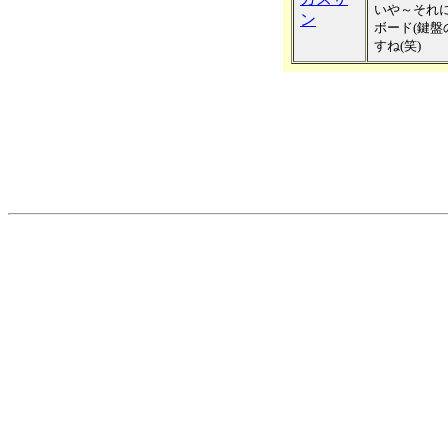
いや～それ
ン
ボード(鍵盤
すね(笑)