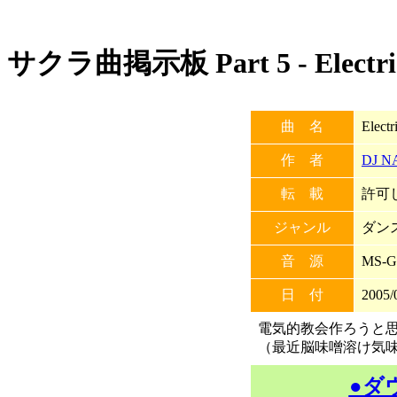
サクラ曲掲示板 Part 5 - Electri
曲 名
Elect
作 者
DJ N
転 載
許可し
ジャンル
ダン
音 源
MS-G
日 付
2005/
電気的教会作ろうと
（最近脳味噌溶け気味・
●ダ