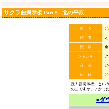
サクラ曲掲示板 Part 5 - 北の平原
曲 名
北
作 者
と
転 載
全
ジャンル
ク
音 源
T
日 付
20
祝！新掲示板 という
の曲ですが、よかっ
●ダ