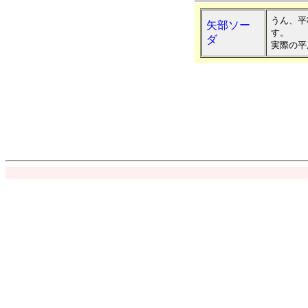
うん、平
矢部ソー
す。
ダ
実際の平