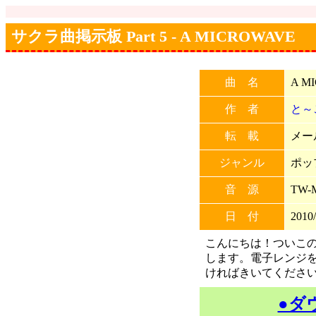
サクラ曲掲示板 Part 5 - A MICROWAVE
曲 名
A M
作 者
と～
転 載
メー
ジャンル
ポッ
音 源
TW-
日 付
2010/
こんにちは！ついこ
します。電子レンジ
ければきいてくださ
●ダ