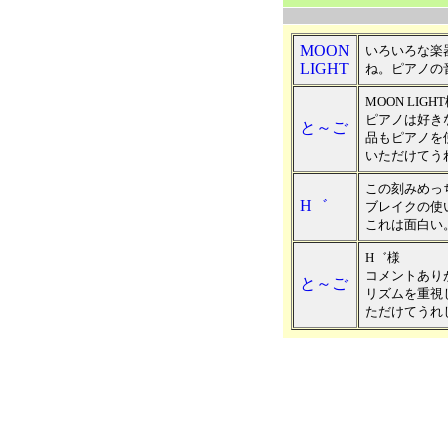
MOON
いろいろな楽
LIGHT
ね。ピアノの
MOON LIGH
ピアノは好き
と～ご
品もピアノを
いただけてう
この刻みめっ
H゛
ブレイクの使
これは面白い
H゛様
コメントあり
と～ご
リズムを重視
ただけてうれ