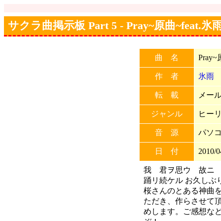
サクラ曲掲示板 Part 5 - Pray~原曲~feat.氷
曲 名
Pray~
作 者
氷雨
転 載
メール
ジャンル
ヒー
音 源
パソコ
日 付
2010/0
我 君ヲ思ウ 故ニ
踊リ続ケル お久しぶ
桜さんのとある神曲
ただき、作らさせて頂
めします。ご感想な