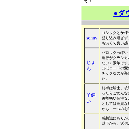
ぞ！
●ダ
ゴシックとか様
sonny
盛り込み過ぎず
も渋くて良い感
バロックっぽい
進行がクラシカ
じょ
ない）素敵です
ん
ほぼコードの変
チックなのが巣
た。
前半は騎士、後
ったらごめんな
羊飼
役割柄や個性な
い
としては高貴な
かも。一つのお
感想誠にありが
以下から、返信