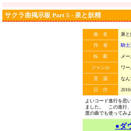
サクラ曲掲示板 Part 5 - 泉と妖精
曲 名
泉と
作 者
騎士
転 載
メー
ジャンル
ワー
音 源
なん
日 付
2010/
よいコード進行を思
ました。 この進行
度の曲でも使ってみ
●ダ