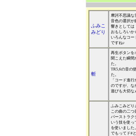
摩訶不思議な
音色の選択が
ふみこ
響きとしては「”シ
みどり
おもしろいか
いろんなコー
ですね♪
再生ボタンを
聞こえた瞬間
た。
TR5,6の音
斬
た。
「コード進行
のですが、な
遊びも大切な
ふみこみどり
この曲の二つ
パーストラクチ
いう技を使って
を使いました
でもってド#