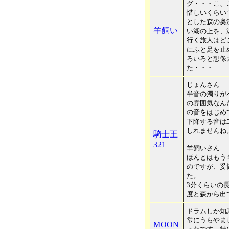
グ・・・こ、
惜しいくらい
とした森の奥
羊飼い
い湖の上を、
行く旅人はど
にふと足を止
ろいろと想像
た・・・
じょんさん
半音の濁りが
の雰囲気なん
の音をはじめ
下降する音は
しれませんね
騎士王
321
羊飼いさん
ほんとはもう
のですが、妥
た。
3分くらいの
度と森から出
ドラムしか知
常にうらやま
MOON