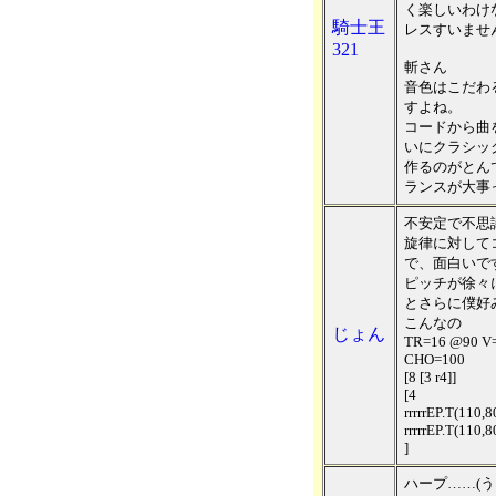
く楽しいわけな
騎士王
レスすいませ
321
斬さん
音色はこだわ
すよね。
コードから曲
いにクラシッ
作るのがとん
ランスが大事
不安定で不思
旋律に対して
で、面白いで
ピッチが徐々
とさらに僕好
こんなの
じょん
TR=16 @90 V=
CHO=100
[8 [3 r4]]
[4
rrrrrEP.T(110,8
rrrrrEP.T(110,8
]
ハープ……(