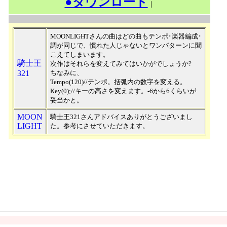
●ダウンロード
｜
MOONLIGHTさんの曲はどの曲もテンポ･楽器編成･
調が同じで、慣れた人じゃないとワンパターンに聞
こえてしまいます。
騎士王
次作はそれらを変えてみてはいかがでしょうか?
321
ちなみに、
Tempo(120)//テンポ。括弧内の数字を変える。
Key(0);//キーの高さを変えます。-6から6くらいが
妥当かと。
MOON
騎士王321さんアドバイスありがとうございまし
LIGHT
た。参考にさせていただきます。