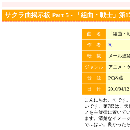
サクラ曲掲示板 Part 5 - 「組曲・戦士」
曲 名
「組曲・戦
作 者
司
転 載
メール連絡
ジャンル
アニメ・
音 源
PC内蔵
日 付
2010/04/12
こんにちわ、司です
いです。第7節は、天
ノを主旋律に置いて
ます。清楚なイメー
で…はい。良かったら聞