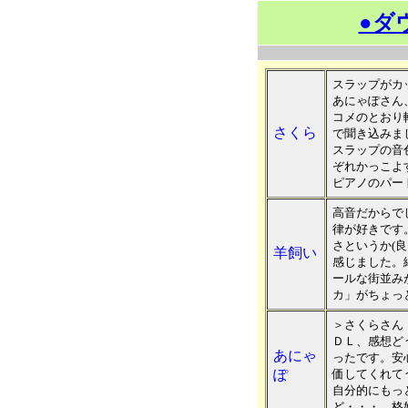
●ダ
スラップがカ
あにゃぽさん
コメのとおり
さくら
で聞き込みま
スラップの音
ぞれかっこよ
ピアノのパー
高音だからで
律が好きです
さというか(
羊飼い
感じました。
ールな街並み
カ」がちょっ
＞さくらさん
ＤＬ、感想ど
あにゃ
ったです。安
ぽ
価してくれて
自分的にもっ
ど・・・。格