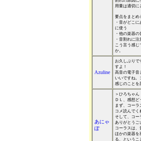
割れの原因に
用量は適切に
要点をまとめ
・音がどこに
に使う
・他の楽器の
・音割れに注
こう言う感じ
か。
お久しぶりで
すよ！
Azuline
高音の電子音
いいですね。
感じのことを
＞ひろちゃん
ＤＬ、感想ど
まず、コーラ
コメ読んでく
そして、コー
あにゃ
ありがとうご
ぽ
コーラスは、
ほかの楽器を
る、というこ