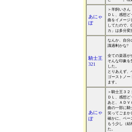
＞羊飼いさん
ＤＬ、感想ど
あにゃ
曲をイメージ
ぽ
してたので、
カ」は多分変
なんか、自分
識過剰かな?
全ての楽器が
騎士王
そんな印象を
321
した。
とりあえず、
ゴーストノー
ます。
＞騎士王３２
ＤＬ、感想ど
あと、ＡＤＶ
曲の一部に騎
あにゃ
笑ってごまか
ぽ
確かに、ベー
もう少し（結
た。