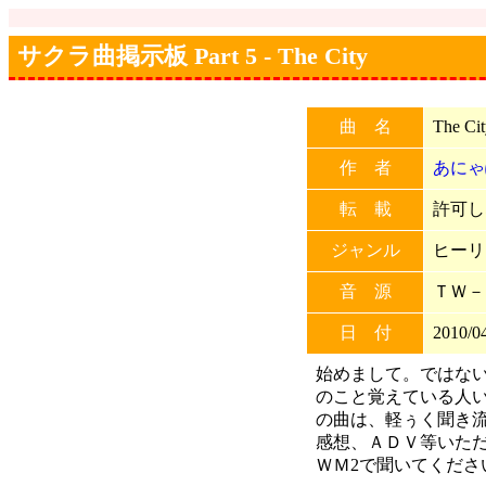
サクラ曲掲示板 Part 5 - The City
曲 名
The Cit
作 者
あにゃ
転 載
許可しな
ジャンル
ヒーリ
音 源
ＴＷ－
日 付
2010/04
始めまして。ではな
のこと覚えている人
の曲は、軽ぅく聞き
感想、ＡＤＶ等いた
ＷＭ2で聞いてくださ