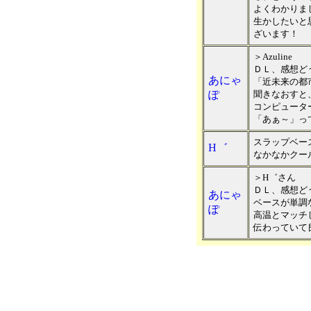
よくわかりま
生かしたいと
ざいます！
＞Azuline
ＤＬ、感想ど
あにゃ
「近未来の都
ぽ
聞きなおすと
コンピュータ
「あぁ～」っ
スラップベー
H゛
なかなかクー
＞H゛さん
ＤＬ、感想ど
あにゃ
ベースが単調
ぽ
高温とマッチ
伝わっていて