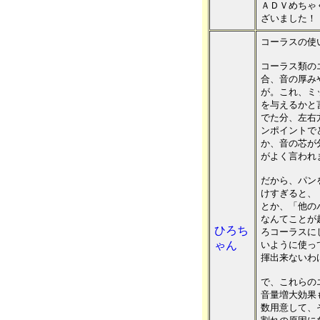
ＡＤＶめちゃ
ざいました！
コーラスの使
コーラス類の
合、音の厚み
が。これ、ミ
を与えるかと
でた分、左右
ンポイントで
か、音の芯が
がよく言われ
だから、パン
けすぎると、
とか、「他の
なんてことが
ひろち
ろコーラスに
ゃん
いように使っ
揮出来ないわ
で、これらの
音量増大効果
数用意して、