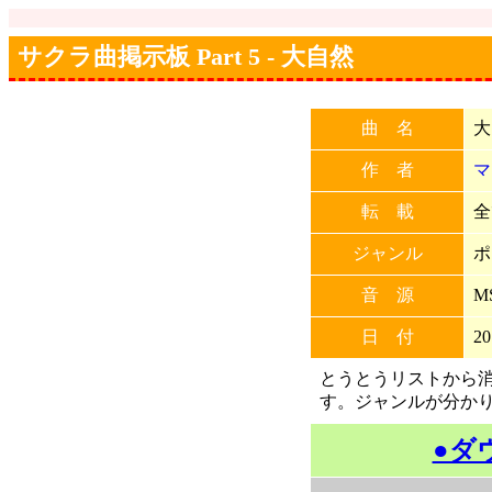
サクラ曲掲示板 Part 5 - 大自然
曲 名
大
作 者
マ
転 載
全
ジャンル
ポ
音 源
M
日 付
20
とうとうリストから
す。ジャンルが分か
●ダ