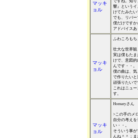
ですね。知り
マッキ
響』というイ
ョル
けてたみたい
でも、リバー
僕だけですか
アドバイスあ
ふわころもち
壮大な世界観
実は僕もたま
けで、意図的
マッキ
んです・・。
ョル
僕の曲は、気
で作りたいと
頑張りたいで
これはニュー
す。
Homaryさん
>この手のメ
自分の考えを
マッキ
い・・。
そういう事が
ョル
んね＾＾；ま