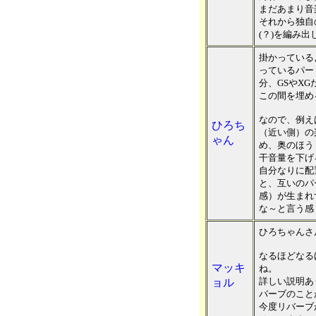
まだあまり音
それから独自
(？)を編み
掛かっている
っているパー
分、GSやX
この間を埋め
なので、例え
ひろち
（近い側）の
ゃん
め、奥のほう
干音量を下げ
自分なりに配
と、互いのパ
感）が生まれ
な～と言う感
ひろちゃんさ
なるほどなる
マッキ
ね。
詳しい説明あ
ョル
バーブのこと
今度リバーブ