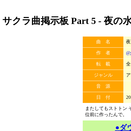
サクラ曲掲示板 Part 5 - 夜の
曲 名
夜
作 者
@
転 載
全
ジャンル
ア
音 源
日 付
20
またしてもストトン 
位前に作ったんで。
●ダ