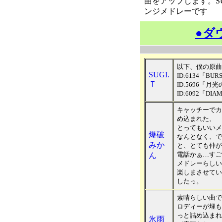
曲をアップします。S
ンジメドレーです
●ダ
以下、僕の原曲
SUGI.
ID:6134「BUR
Ｔ
ID:5696「月光の騎
ID:6092「DIA
キャッチーでカ
め込まれた、
とってもいいメ
爆破
なんとなく、で
みか
と、とても仲が
電話かぁ…すご
ん
メドレーらしい
楽しまさせてい
したっ。
素晴らしい曲で
ロディーが埋も
っと詰め込まれ
氷雨