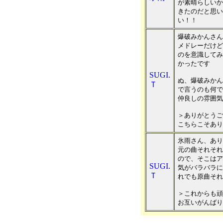
が素晴らしいか
きたのだと思い
い！！
爆破みかんさん
メドレーだけど
のを意識してみ
かったです
SUGI.
ぬ、爆破みかん
Ｔ
で言うのも何で
仲良しの雰囲気
＞ありがとうご
こちらこそあり
氷雨さん、あり
元の曲それそれ
ので、そこはア
SUGI.
気がバラバラに
Ｔ
れでも原曲それ
＞これからも頑
お互いがんばり