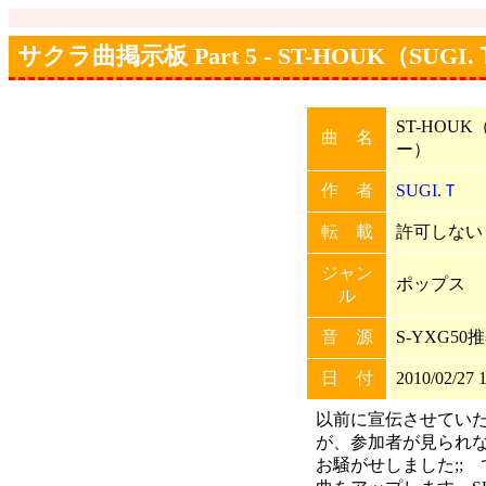
サクラ曲掲示板 Part 5 - ST-HOUK（S
ST-HOU
曲 名
ー）
作 者
SUGI.Ｔ
転 載
許可しない (
ジャン
ポップス
ル
音 源
S-YXG50
日 付
2010/02/27 
以前に宣伝させてい
が、参加者が見られ
お騒がせしました;;