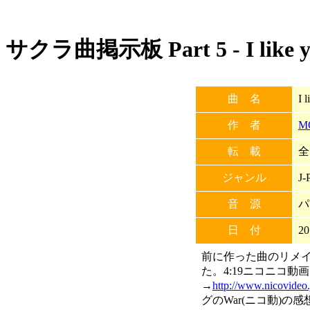
サクラ曲掲示板 Part 5 - I like y
曲 名
I 
作 者
M
転 載
全
ジャンル
J-
音 源
パ
日 付
20
前に作った曲のリメ
た。4:19ニコニコ動画
→
http://www.nicovideo
グのWar(ニコ動)の