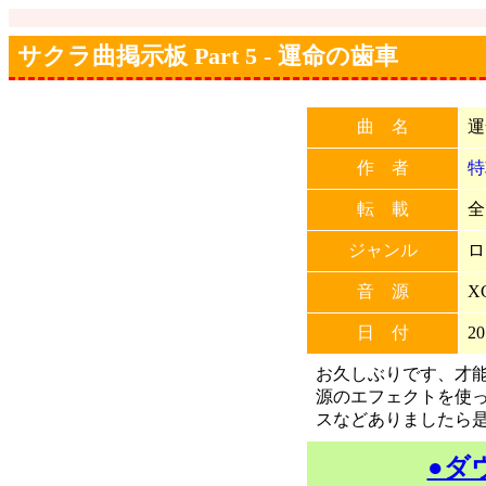
サクラ曲掲示板 Part 5 - 運命の歯車
曲 名
運
作 者
特
転 載
全
ジャンル
ロ
音 源
X
日 付
20
お久しぶりです、才能
源のエフェクトを使っ
スなどありましたら
●ダ