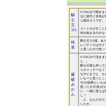
S-YXG50で聞き
騎
なに派手に音色が
士
ら面白そうです。
王
イントロがすごく
321
何が始まるのかな
騎士王321様、あ
特
レゾナンスはサク
攻
と思ったので使っ
S-YXG50で頂
と…。
騎士王様も仰って
らキャッチーなリ
なサビまでと、も
爆
いなーと思うとこ
破
XGの効果といえ
み
思ってます(笑)ゼ
か
い、一緒に使えば
ん
し！
…と、なんだかど
したが。