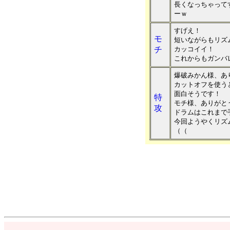
長くなっちゃって
ーｗ
すげえ！
モ
短いながらもリズ
チ
カッコイイ！
これからもガンバレ
爆破みかん様、あ
カットオフを使う
面白そうです！
特
モチ様、ありがと
攻
ドラムはこれまで
今回ようやくリズ
（（