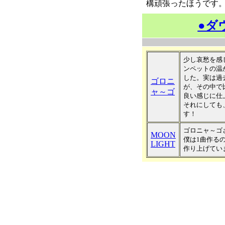
構頑張ったほうです。6
●ダ
少し哀愁を感
ンペットの温
した。実は過
ゴロニ
が、その中で
ャ～ゴ
良い感じに仕
それにしても
す！
ゴロニャ～ゴ
MOON
僕は1曲作る
LIGHT
作り上げてい