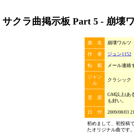
サクラ曲掲示板 Part 5 - 崩
曲 名
崩壊ワルツ
作 者
ジュン1152
転 載
メール連絡す
ジャン
クラシック
ル
GM以上(あ
音 源
も好い。
日 付
2009/08/03 2
初めまして、初投稿
たオリジナル曲です。