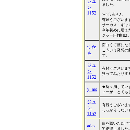
ジュ
ました。
ン
1152
>小心者さん
有難うございま
サーカス・ギャ
今年初めに増え
ジャーP作曲)
面白くて癖にな
つか
こういう発想の
さ
す。
ジュ
有難うございま
ン
狂ってみたりす
1152
★所々崩してい
y_nis
ィーが、とても
ジュ
有難うございま
ン
しっかりしない
1152
曲を聴いただけ
adas
て納得しました