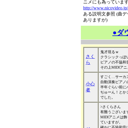
ニメにも為っていま
http://www.nicovideo.j
ある説明文参照 (曲
ありますが)
●ダ
鬼才現るｗ
さく
クラシックっぽ
ら
ピアノの不協和
その上MIDIア
すごく…サーカ
自動演奏ピアノ
小心
半年ぐらい前に
者
ぢゅーん！とか
でした。
>さくらさん
有難うございま
MIDIアニメは
ていますが。
確かに不協和音