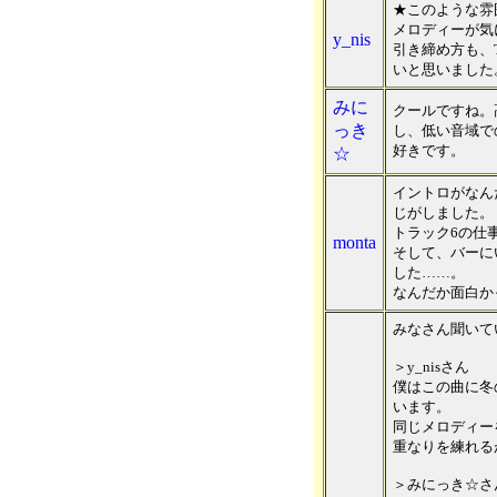
★このような雰
メロディーが気
y_nis
引き締め方も、
いと思いました
みに
クールですね。
っき
し、低い音域で
好きです。
☆
イントロがなん
じがしました。
トラック6の仕
monta
そして、バーに
した……。
なんだか面白か
みなさん聞いて
＞y_nisさん
僕はこの曲に冬
います。
同じメロディー
重なりを練れる
＞みにっき☆さ