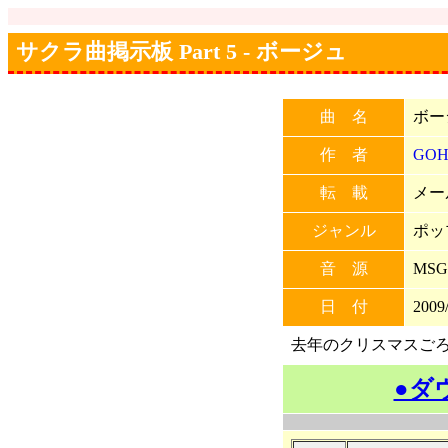
サクラ曲掲示板 Part 5 - ボージュ
曲 名
ボー
作 者
GO
転 載
メー
ジャンル
ポッ
音 源
MSG
日 付
2009/
去年のクリスマスご
●ダ