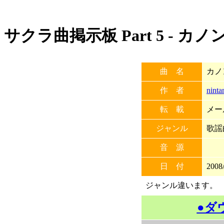
サクラ曲掲示板 Part 5 - カノ
曲 名
カノ
作 者
ninta
転 載
メー
ジャンル
歌謡
音 源
日 付
2008/
ジャンル違います。
●ダ