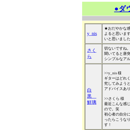
●ダ
★おだやかな
y_nis
よると思いま
いと思いまし
切ないですね
さく
聞いてると唐
ら
シンプルなア
>>y_nis 様
ギターはどれ
究してみよう
アドバイスあ
白
黒
>>さくら 様
鮮璃
最近こんな感
ので。笑
初心者の自分
ったらこうな
す！