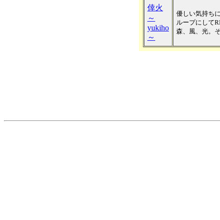
倖火
優しい気持ち
～
ループにしてR
yukiho
森、風、光。
～