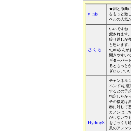
★割と原曲
y_nis
をもっと激
ベルの人気
いいですね
癒されます
繰り返しが
と思います
さくら
y_nisさ
聞きやすい
ギターパー
るともっと
ぎゅぃいい
チャンネル１
ベンド)を
するとの予想
指定したか
チの指定は
奏に対して
カノンは…
がしないで
HydroyS
をじっくり
風のアレン