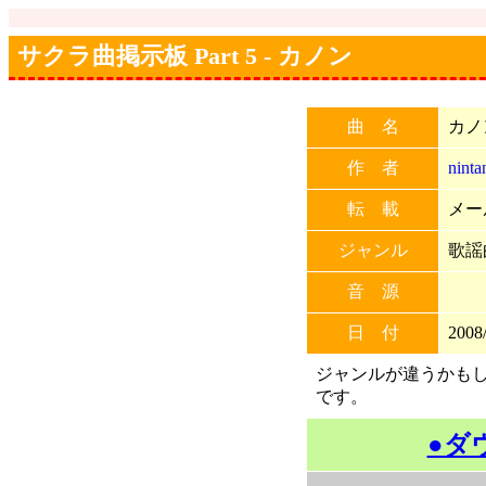
サクラ曲掲示板 Part 5 - カノン
曲 名
カノ
作 者
ninta
転 載
メー
ジャンル
歌謡
音 源
日 付
2008/
ジャンルが違うかもし
です。
●ダ