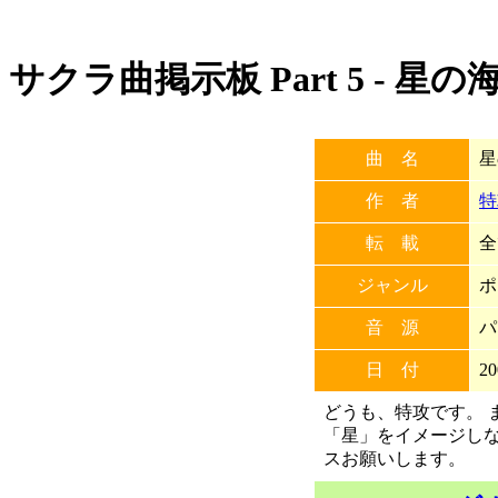
サクラ曲掲示板 Part 5 - 星
曲 名
星
作 者
特
転 載
全
ジャンル
ポ
音 源
パ
日 付
20
どうも、特攻です。 
「星」をイメージしな
スお願いします。