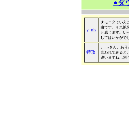
●ダ
★モニタでいえば
曲です。それ以
y_nis
と感じます。い
してはいかがで
y_nisさん、
特攻
言われてみると
違いますね…別