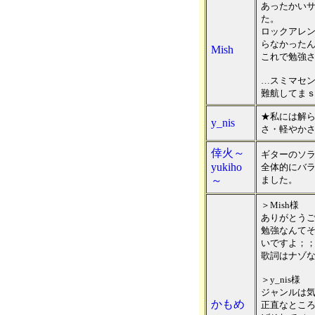
あったかい
た。
ロックアレ
らなかった
Mish
これで勉強
…スミマセ
難航してまｓ
★私には解
y_nis
さ・軽やか
倖火～
ギターのソ
yukiho
全体的にバ
～
ました。
＞Mish様
ありがとう
勉強なんて
いですよ；
歌詞はナゾ
＞y_nis様
ジャンルは
かもめ
正直なとこ