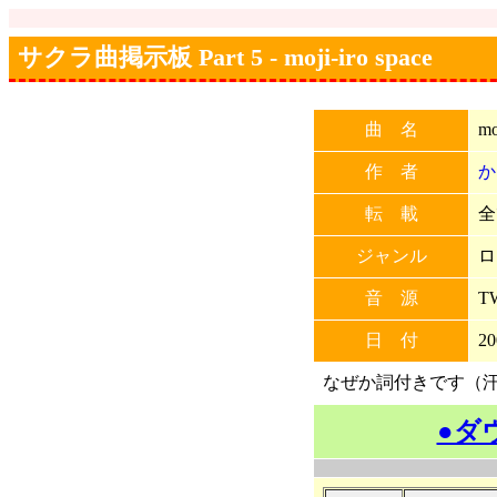
サクラ曲掲示板 Part 5 - moji-iro space
曲 名
mo
作 者
か
転 載
全
ジャンル
ロ
音 源
TW
日 付
20
なぜか詞付きです（
●ダ