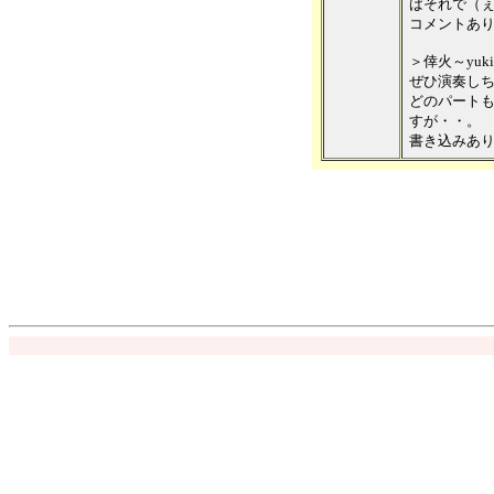
ばそれで（
コメントあ
＞倖火～yuk
ぜひ演奏し
どのパート
すが・・。
書き込みあ