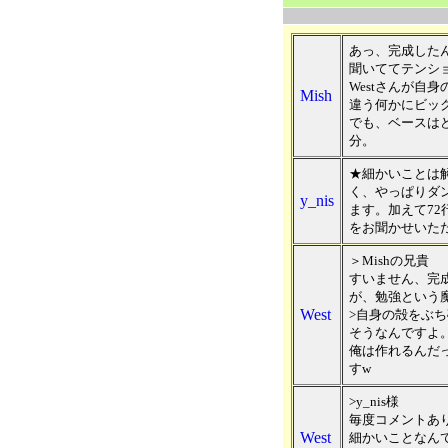
あっ、完成した
聞いててテンシ
Westさんが自
Mish
違う何かにビッ
でも、ベースは
分。
★細かいことは
く、やっぱりダ
y_nis
ます。加えて7
をお聞かせいた
＞Mishの兄貴
すいません、完
が、勉強という魔の
West
>自身の殻をぶ
そうなんですよ
俺は作れるんだ
すw
>y_nis様
毎度コメントあ
West
細かいことなん