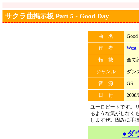
サクラ曲掲示板 Part 5 - Good Day
曲 名
Good
作 者
West
転 載
全て許
ジャンル
ダン
音 源
GS
日 付
2008/
ユーロビートです。
るような気がしなく
しますぜ。因みに手抜きで
●ダ