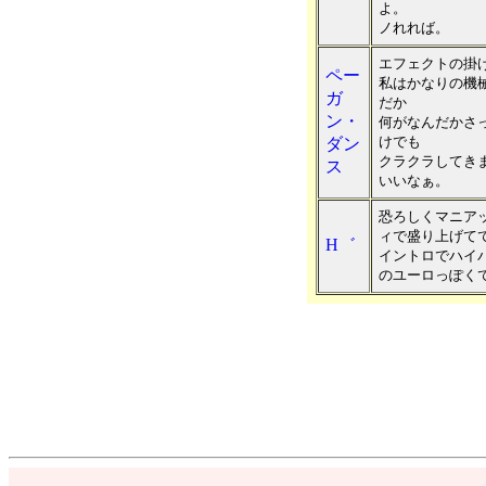
よ。
ノれれば。
エフェクトの掛
ペー
私はかなりの機
ガ
だか
ン・
何がなんだかさ
けでも
ダン
クラクラしてき
ス
いいなぁ。
恐ろしくマニア
ィで盛り上げて
H゛
イントロでハイ
のユーロっぽく