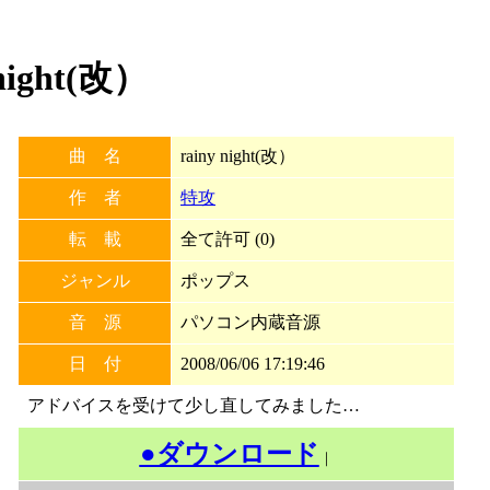
night(改）
曲 名
rainy night(改）
作 者
特攻
転 載
全て許可 (0)
ジャンル
ポップス
音 源
パソコン内蔵音源
日 付
2008/06/06 17:19:46
アドバイスを受けて少し直してみました…
●ダウンロード
｜