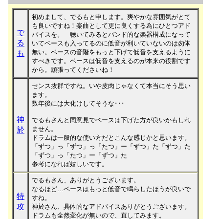
初めまして、でるもと申します。爽やかな雰囲気がとて
も良いですね！楽曲として更に良くする為にひとつアド
で
バイスを。 聴いてみるとバンド的な楽器構成になって
る
いてベースも入ってるのに低音が利いていないのは勿体
無い。ベースの音階をもっと下げて低音を支えるように
も
すべきです。ベースは低音を支えるのが本来の役割です
から。頑張ってくださいね！
センス抜群ですね。いや皮肉じゃなくて本当にそう思い
ます。
数年後には大化けしてそうな･･･
神
でるもさんと同意見でベースは下げた方が良いかもしれ
ません。
於
ドラムは一般的な使い方だとこんな感じかと思います。
「ずつ」っ「ずつ」っ「たつ」ー「ずつ」た「ずつ」た
「ずつ」っ「たつ」ー「ずつ」た
参考になれば嬉しいです。
でるもさん、ありがとうございます。
なるほど…ベースはもっと低音で鳴らしたほうが良いで
特
すね。
攻
神於さん、具体的なアドバイスありがとうございます。
ドラムも全然変化が無いので、直してみます。