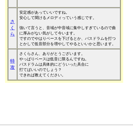
安定感があっていいですね。
安心して聞けるメロディっていう感じです。
さ
く
強いて言うと、音域が中音域に集中しすぎているので曲
に厚みがない気がして今います。
ら
ですのでやはりベースを下げるとか、バスドラムを打つ
とかして低音部分を増やしてやるといいかと思います。
さくらさん、ありがとうございます。
やっぱりベースは低音に限るんですね。
特
バスドラムは具体的にどういった具合に
攻
打てばいいのでしょう？
できれば教えてください。