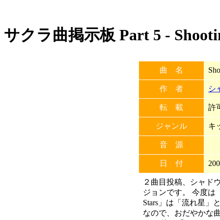
サクラ曲掲示板 Part 5 - Shootin
曲 名
Sho
作 者
シ
転 載
許可
ジャンル
キ
音 源
日 付
200
２曲目投稿、シャドウ
ジョンです。 今度は「Shoo
Stars」は「流れ星
なので、おだやかな曲