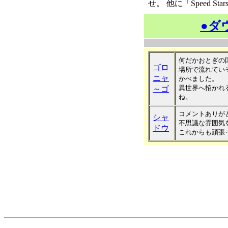
せ。 他に「Speed S
●ダ
何だかおとぎの
ゴロ
場所で流れてい
ニャ
かべました。
異世界へ招かれ
～ゴ
ね。
コメントありが
シャ
不思議な雰囲気
ドウ
これからも頑張