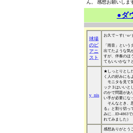
ん。 感想お願いしま
●ダ
お久で～す( ･ω･
球場
のピ
「雨音」という
出てたような気
アニ
すが、伴奏のほ
スト
てもいいかな？
★しっとりとし
く人の好みにも
モニタを見て気
ック３はいいと
のかで問題があ
y_nis
い手が必要にな
そんなとき、思
る』と割り切っ
みに…ID-48
れてみました）
感想ありがとう