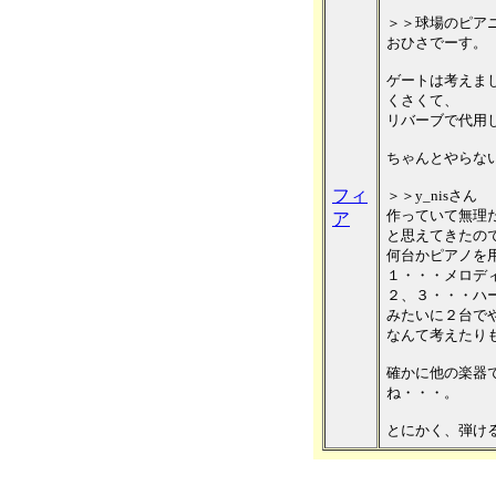
＞＞球場のピア
おひさでーす。
ゲートは考えま
くさくて、
リバーブで代用
ちゃんとやらな
フィ
＞＞y_nisさん
作っていて無理
ア
と思えてきたの
何台かピアノを
１・・・メロデ
２、３・・・ハ
みたいに２台で
なんて考えたり
確かに他の楽器
ね・・・。
とにかく、弾け