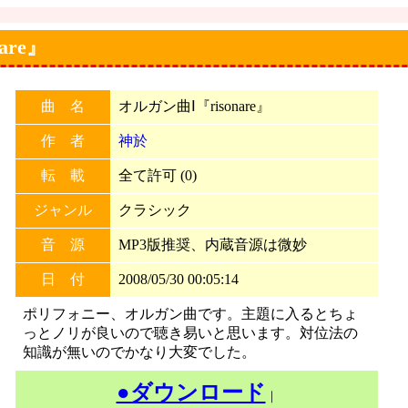
are』
曲 名
オルガン曲Ⅰ『risonare』
作 者
神於
転 載
全て許可 (0)
ジャンル
クラシック
音 源
MP3版推奨、内蔵音源は微妙
日 付
2008/05/30 00:05:14
ポリフォニー、オルガン曲です。主題に入るとちょ
っとノリが良いので聴き易いと思います。対位法の
知識が無いのでかなり大変でした。
●ダウンロード
｜