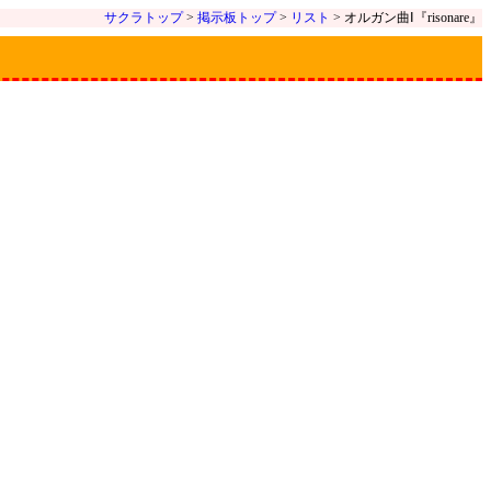
サクラトップ
>
掲示板トップ
>
リスト
> オルガン曲Ⅰ『risonare』