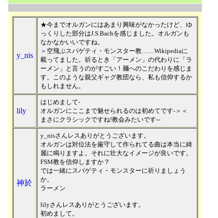
★今までオルガンにはあまり興味がなかったけど、ゆ
っくりした部分はJ.S.Bachを感じました。オルガンも
なかなかいいですね。
＞空飛ぶスパゲティ・モンスター教……Wikipediaに
y_nis
載ってました。祈るとき「アーメン」の代わりに「ラ
ーメン」と言うのがすごい！麺へのこだわりを感じま
す。このような親父ギャグ教団なら、私も信仰するか
もしれません。
はじめまして-
lily
オルガンにここまで魅せられるのは初めてです-＞＜
まさにクラシックですね!教会みたいです--
y_nisさんレスありがとうございます。
オルガンは対位法を厳守して作られてる曲は本当に綺
麗に鳴りますよ。それに壮大なイメージが良いです。
FSM教を信仰しますか？
では一緒にスパゲティ・モンスターに祈りましょう
か。
神於
ラーメン
lilyさんレスありがとうございます。
初めまして。