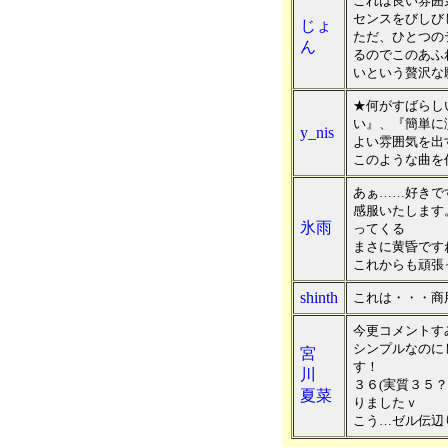
これは良い雰囲
センスをびしび
じょ
ただ、ひとつの
ん
るのでこのあふ
いという贅沢な
★何がすばらし
い』、『簡単に
y_nis
よい雰囲気を出
このような曲を
あぁ……好きで
感服いたします
氷雨
ってくる
まさに黄昏です
これからも頑張
shinth
これは・・・商
今更コメントす
シンプルなのに
宮
す！
川
３６(実質３５
夏菜
りましたｖ
こう…ゼル伝辺