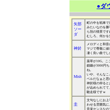
●ダ
町の中を戦車で
矢部
みたいなのを勝
ソー
ら別の情景です
ダ
むしろ、何かを
メロディと和音
神於
マジで尊敬に値
凄く良い曲でし
薬草が10G。こ
鎖鎌が3000
ね。
いや、そんなこ
Mish
ベルだなぁと思
神於様の仰ると
が込められてて
馳走様ですｗ
文句なしにお上
圭
わせる雰囲気に
音楽センスなの