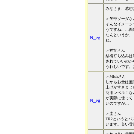
みなさま、感想
＞矢部ソーダさ
そんなイメージ
うですね。…面
なんというか、
N_eg
ね。
＞神於さん
結構打ち込みは
されていいのか
うれしいです。
＞Mishさん
しかもお金は無
上げがすさまじ
商用レベル！な
か実際に使って
N_eg
いのですが…
＞圭さん
TR2というと
います。良い雰