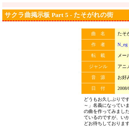
サクラ曲掲示板 Part 5 - たそがれの街
曲 名
たそ
作 者
N_eg
転 載
メール
ジャンル
アニ
音 源
お好
日 付
2008/
どうもお久しぶりです、
～」名義になっていま
の曲を作ってみまし
ているのですが、い
どお待ちしておりま