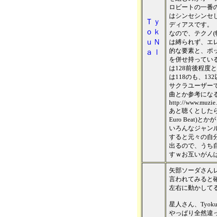
ロビートの一番
はシンセシンセ
Ｔｙ
ディアスです。
ｏｋ
なので、テクノ(
ｕＮ
は縛られず、エ
的な要素と、ポ
ａｌ
を併せ持ってい
は128前後程度
は118のも、1
サクラユーザーで
曲とか参考にな
http://www.muzie.
あと聴くとしたら、
Euro Beat)
いろんなジャン
すると元々の自
出るので、うち
すｗお互いがん
矢部ソーダさん
言われてみると
左右に動かして
星人さん、Tyo
やっぱり全然違っ