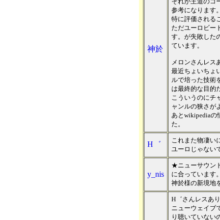
それが王道のコ
参考になります
特に評価される
ただユーロビー
す。が失敗した
ています。
神於
メロンさんレス
最近ちょいちょ
ルで培った技術を
は最終的な目的
こういうのにチ
ャンルの狭さが
あとwikiped
た。
これまた物凄い
H゛
ユーロじゃない
★ニューサウン
y_nis
に合っています
神於様の新境地
H゛さんレスあ
ニューウェイブ
り聴いていない