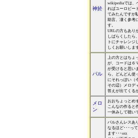
wikipedia
神於
ればユーロビー
てみたんですが
助言、凄く参考
す。
URLの方もあり
しばらくしたら
トにチャレンジ
しくお願いしま
上の方とはちょ
が、コードは６
が受けると思い
パル
ら、どんどん使
にそれっぽい（
その辺）メロデ
答えが出てくる
おおちょっとめ
メロ
こんなの作ると
ン
一休みして聴い
パルさんレスあ
なるほど･･･っ
ます･･･orz