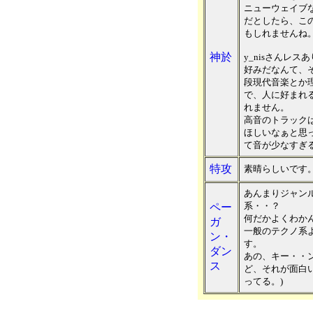
ニューウェイブ
だとしたら、こ
もしれませんね
神於
y_nisさんレ
好みだなんて、
段現代音楽とか
で、人に好まれ
れません。
高音のトラック
ほしいなぁと思
て音が少なすぎ
特攻
素晴らしいです
あんまりジャン
系・・？
ペー
何だかよくわか
ガ
一般のテクノ系
ン・
す。
ダン
あの、キー・・
ス
ど、それが面白
ってる。)