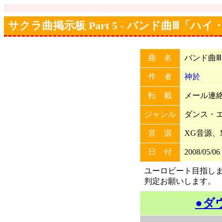
サクラ曲掲示板 Part 5 - バンド曲Ⅲ「ハ
曲 名
バンド曲
作 者
神於
転 載
メール連絡
ジャンル
ダンス・
音 源
XG音源、
日 付
2008/05/06
ユーロビート目指し
判定お願いします。
●ダ