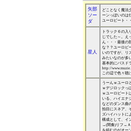
矢部
どことなく魔法
ソー
ーンっぽいのは
ユーロビート・
ダ
トラック６の入
じでした～。え
ん・・・最後の
な？？ユーロビ
星人
いのですが、リ
みたいなのが多
基本的にバスド
http://www.muzie.
この辺で色々聴
うーんｗユーロ
ｗデジロックっ
ｗユーロビートは
いる、ハイエナ
などのダンス曲
拍目にスネア、
ズハイハットに
構成として、イ
→(間奏)リフ→
を組むのがオー