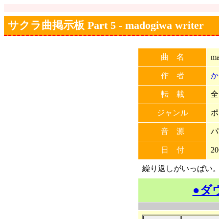
サクラ曲掲示板 Part 5 - madogiwa writer
曲 名
ma
作 者
か
転 載
全
ジャンル
ポ
音 源
パ
日 付
20
繰り返しがいっぱい
●ダ