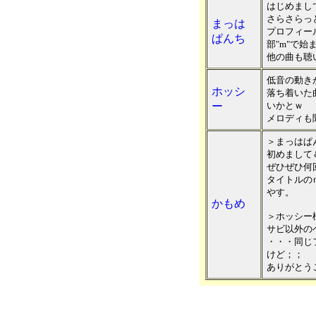
はじめまし
さらさらっ
まっは
プロフィー
ぱんち
部"m"で始
他の曲も聴
低音の動き
ホッシ
落ち着いた
ー
いかとｗ
メロディも
＞まっはぱ
初めまして
ぜひぜひ何
タイトルの
やす。
かもめ
＞ホッシー
サビ以外の
・・・同じ
けど；；
ありがとう