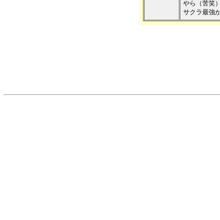
やら（苦笑）
サクラ最強