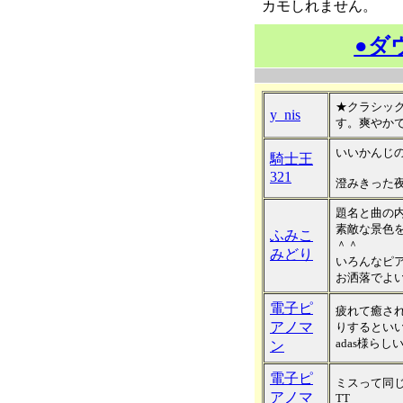
カモしれません。
●ダ
★クラシッ
y_nis
す。爽やか
いいかんじ
騎士王
321
澄みきった
題名と曲の
素敵な景色
ふみこ
＾＾
みどり
いろんなピ
お洒落でよい
電子ピ
疲れて癒さ
アノマ
りするとい
adas様ら
ン
電子ピ
ミスって同
アノマ
TT