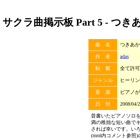
サクラ曲掲示板 Part 5 - つ
曲 名
つきあか
作 者
adas
転 載
全て許可 
ジャンル
ヒーリン
音 源
ピアノが
日 付
2008/04/2
昔書いたピアノソロを
満の稚拙な短い曲で
されば幸いです。い
(mml内コメント参