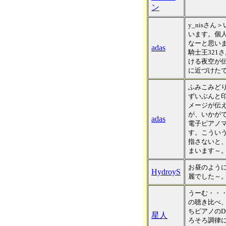
ン
y_nisさ
います。個
なーと思い
adas
騎士王321
ける夜空が
に近づけた
ふみこみど
ずいぶんと
メージが伝
が、いかが
adas
電子ピアノ
す。こうい
指さないと
まいます～
お昼のよう
HydroyS
麗でした～
うーむ・・
の聴き比べ
ちピアノのD
星人
ろそろ調律