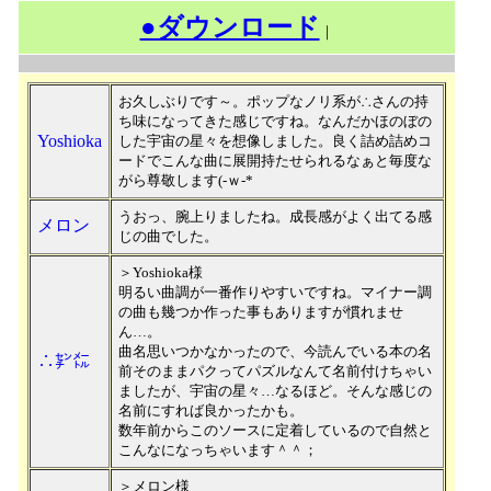
●ダウンロード
｜
お久しぶりです～。ポップなノリ系が∴さんの持
ち味になってきた感じですね。なんだかほのぼの
Yoshioka
した宇宙の星々を想像しました。良く詰め詰めコ
ードでこんな曲に展開持たせられるなぁと毎度な
がら尊敬します(-ｗ-*
うおっ、腕上りましたね。成長感がよく出てる感
メロン
じの曲でした。
＞Yoshioka様
明るい曲調が一番作りやすいですね。マイナー調
の曲も幾つか作った事もありますが慣れませ
ん…。
曲名思いつかなかったので、今読んでいる本の名
∴㌢㍍
前そのままパクってパズルなんて名前付けちゃい
ましたが、宇宙の星々…なるほど。そんな感じの
名前にすれば良かったかも。
数年前からこのソースに定着しているので自然と
こんなになっちゃいます＾＾；
＞メロン様