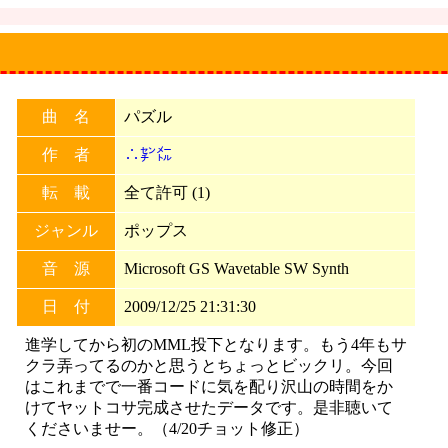
曲 名
パズル
作 者
∴㌢㍍
転 載
全て許可 (1)
ジャンル
ポップス
音 源
Microsoft GS Wavetable SW Synth
日 付
2009/12/25 21:31:30
進学してから初のMML投下となります。もう4年もサ
クラ弄ってるのかと思うとちょっとビックリ。今回
はこれまでで一番コードに気を配り沢山の時間をか
けてヤットコサ完成させたデータです。是非聴いて
くださいませー。（4/20チョット修正）