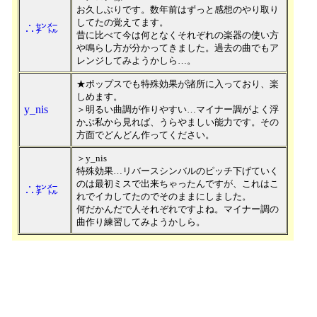
お久しぶりです。数年前はずっと感想のやり取り
してたの覚えてます。
∴㌢㍍
昔に比べて今は何となくそれぞれの楽器の使い方
や鳴らし方が分かってきました。過去の曲でもア
レンジしてみようかしら…。
★ポップスでも特殊効果が諸所に入っており、楽
しめます。
y_nis
＞明るい曲調が作りやすい…マイナー調がよく浮
かぶ私から見れば、うらやましい能力です。その
方面でどんどん作ってください。
＞y_nis
特殊効果…リバースシンバルのピッチ下げていく
のは最初ミスで出来ちゃったんですが、これはこ
∴㌢㍍
れでイカしてたのでそのままにしました。
何だかんだで人それぞれですよね。マイナー調の
曲作り練習してみようかしら。