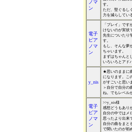
ノマ
す。
ン
ただ、堅ぐるし
力を減らしてい
「プレイ」です
けないのが実状
電子
先生についたり
ピア
す。
ノマ
もし、そんな夢
ちゃいます。
ン
まずはちゃんと
いろいろとアド
★思いのままに
になります。こ
y_nis
がすごいと思い
＞自分で自分の
ね。でもレベル
>>y_nis様
電子
感想どうもあり
ピア
自分の中ではメ
ノマ
思ったより出来
自分の曲をまと
ン
で聞いたのが初