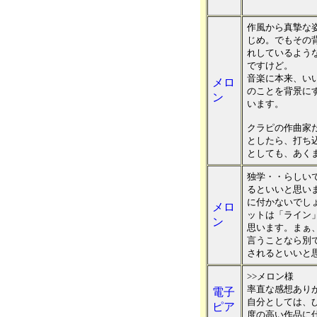
作風から真摯な
じめ。でもその
れしているよう
ですけど。
音楽に本来、い
メロ
のことを背景に
ン
います。
クラピの作曲家
としたら、打ち
としても、あく
独学・・らしい
るといいと思い
に付かないでし
メロ
ットは「ライン
ン
思います。まぁ
言うことなら別
されるといいと
>>メロン様
率直な感想あり
電子
自分としては、
ピア
度の高い作品に