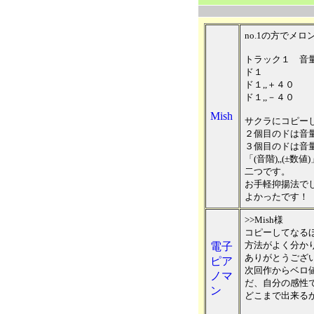
no.1の方でメ
トラック１ 音
ド１
ド１,,＋４０
ド１,,－４０
Mish
サクラにコピー
２個目のドは音量が
３個目のドは音量が
「(音階),,(±
二つです。
お手軽抑揚法で
よかったです！
>>Mish様
コピーしてなる
方法がよく分か
電子
ありがとうござ
ピア
次回作からベロ
ノマ
だ、自分の感性
ン
どこまで出来る