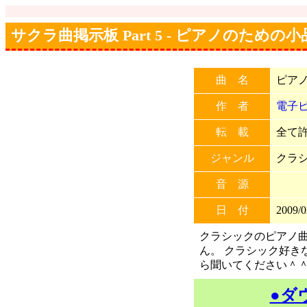
サクラ曲掲示板 Part 5 - ピアノのための小品
曲 名
ピアノ
作 者
電子
転 載
全て許可
ジャンル
クラ
音 源
日 付
2009/0
クラシックのピアノ
ん。 クラシック好き
ら聞いてください＾
●ダ