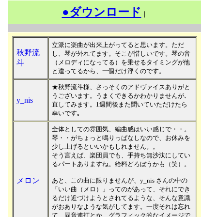
●ダウンロード
｜
立派に楽曲が出来上がってると思います。ただ
秋野流
し、琴が外れてます。そこが惜しいです。琴の音
斗
（メロディになってる）を乗せるタイミングが他
と違ってるから、一個だけ浮くのです。
★秋野流斗様、さっそくのアドヴァイスありがと
うございます。うまくできるかわかりませんが､
y_nis
直してみます。1週間後また聞いていただけたら
幸いです｡
全体としての雰囲気、編曲感はいい感じで・・。
琴・・がちょっと鳴りっぱなしなので、お休みを
少し上げるといいかもしれません。。
そう言えば、楽団員でも、手持ち無沙汰にしてい
るパートありますね。給料どろぼうかも（笑）。
メロン
あと、この曲に限りませんが、y_nis さんの中の
「いい曲（メロ）」ってのがあって、それにでき
るだけ近づけようとされてるような、そんな意識
がおありなような気がしてます。一度それは忘れ
て、同音連打とか、グラフィック的なイメージで