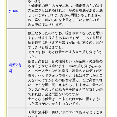
ざいます。
＞修正前の感じの方が…私も、修正前のものはリ
y_nis
ズムにクセはあるけれど、琴の存在感があると感
じています｡これは、好みの問題かもしれません
ね。幸い、前のものを上書きしていませんので、
近日中に復活させます。
修正なさったのですね。聴きやすくなったと思い
ます。外すやり方もあるのですが、しっくり繰る
所を最初に押さえてたほうが応用が利くの。音が
すっきりと感じますし。
そうですね、あとは音の出す方向の振り分け方か
しら。
低音と高音は、音の性質というか空間への影響の
秋野流
させ方がかなり違います。Panの振り分けをみる
斗
と、ベースラインが右寄り、高音のメロディが左
寄り。ヘッドフォンで聴くと（私は片方しか聞こ
えないのですが）右の低音が重く、左は高音で軽
い。そんな風に聞こえるかもしれません。音のバ
ランスがそのように為る事を踏まえて配置したの
であれば、全然問題ないのですが...
土台となる低音は、出来るだけ全体に響くように
したほうがいいかもしれないです。
★秋野流斗様、再びアドヴァイスありがとうござ
います。