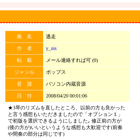
曲 名
逃走
作 者
y_nis
転 載
メール連絡すれば可 (0)
ジャンル
ポップス
音 源
パソコン内蔵音源
日 付
2008/04/20 00:01:06
★3琴のリズムを直したところ、以前の方も良かった
と言う感想もいただきましたので「オプション１」
で初版を選択できるようにしました｡ 修正前の方が
(後の方が)いいというような感想も大歓迎です(前奏
や間奏の部分は同じです)