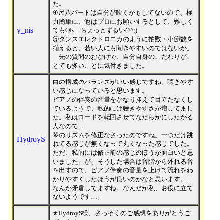
た。
④尺八パートは自分が吹くかもしてないので、極
力簡単に、他はプロにお願いするとして、難しく
y_nis
てもOK…ちょっとずるい(^^;)
⑤ダンスエレクトロニカのように拍数・小節数を
揃えると、若い人にも聞きやすいのではないか。
先の質問のおかげで、自分自身のこだわりが､
とても多いことに気付きました。
曲の構成のバランスがいい感じですね。聴きやす
い感じになっていると思います。
ピアノの伴奏の音量をかなり抑えて目立たなくし
ているようで、私的には聴きやすさが増してまし
た。私はコードを転回させてなだらかにしたがる
人なので…
琴のリズムを修正なさったのですね。一つだけ跳
HydroyS
ねてる感じが無くなって丸くなった感じでした。
ただ、私的には修正前の感じのほうが面白いと思
いました。が、そうした場合は音階から外れる音
を出すので、ピアノ伴奏の音量を上げて流れをわ
かりやすくしたほうが良いのかなと思います。…
なんか矛盾してますね。なんだか私、お役に立て
ないようです…。
★HydroyS様、さっそくのご感想をありがとうご