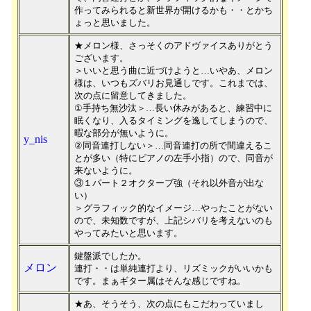
作ってみられると新世界が開けるかも・・とかち
ょっと思いました。
★メロン様、さっそくのアドヴァイスありがとう
ございます。
＞いいと思う曲に近づけようと…いやあ、メロン
様は、いつもズバリお見通しです。これまでは、
次の点に留意してきました。
①手持ち無沙汰＞…長い休みがあると、練習中に
眠くなり、入るタイミングを逸してしまうので、
暇な部分が無いように。
y_nis
②同音連打しない＞…同音連打の所で間違えるこ
とが多い（特にピアノの左手小指）ので、同音が
来ないように。
③１パート２オクターブ強（それ以外音が出な
い）
＞グラフィック的なイメージ…やったことがない
ので、未知数ですが、上記シバリを考えないのも
やってみたいと思います。
鍵盤派でしたか。
メロン
連打・・は単純連打より、リズミックがいいかも
です。まぁギター属はそんな感じですね。
★あ、そうそう、次の点にもこだわっていまし