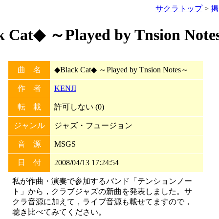
サクラトップ
>
掲
at◆ ～Played by Tnsion Not
曲 名
◆Black Cat◆ ～Played by Tnsion Notes～
作 者
KENJI
転 載
許可しない (0)
ジャンル
ジャズ・フュージョン
音 源
MSGS
日 付
2008/04/13 17:24:54
私が作曲・演奏で参加するバンド「テンションノー
ト」から，クラブジャズの新曲を発表しました。サ
クラ音源に加えて，ライブ音源も載せてますので，
聴き比べてみてください。