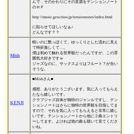
んで，そのかわりにその音源をテンションノート
のＨＰ
http://music.geocities.jp/tensionnotes/index.html
に貼らせてほしいなぁ♪
どんなです？？
軽いのに艶っぽくて、ゆっくりとした流れに見え
て時折激しくて…。
僕は初めて触れる世界観だったんですが、この雰
Mish
囲気大好きですｗ
ジャズなのに、サックスよりはフルート？が合い
そうな。
■Mishさん■
感想、ありがとうございます。気に入ってもらえ
たなら嬉しいです。
クラブジャズ自体が独特のジャンルですし、テン
KENJI
ションノートはさらに独特の世界観を目指してま
すので、それを気に入ってもらえると非常に嬉し
いです。テンションノートから他に２曲エントリ
ーしてます。よければ他の曲も聴いて見てくださ
いね。