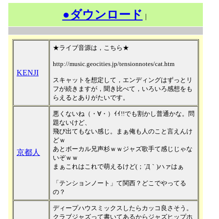
●ダウンロード
｜
★ライブ音源は，こちら★
http://music.geocities.jp/tensionnotes/cat.htm
KENJI
スキャットを想定して，エンディングはずっとリ
フが続きますが，聞き比べて，いろいろ感想をも
らえるとありがたいです。
悪くないね（・∀・）ｲｲ!!でも割かし普通かな。問
題ないけど、
飛び出てもない感じ。まぁ俺も人のこと言えんけ
どｗ
あとボーカル兄声杉ｗｗジャズ歌手て感じじゃな
京都人
いぞｗｗ
まぁこれはこれで萌えるけど(；´Д｀)ハァはぁ
「テンションノート」て関西？どこでやってる
の？
ディープハウスミックスしたらカッコ良さそう。
クラブジャズって書いてあるからジャズヒップホ