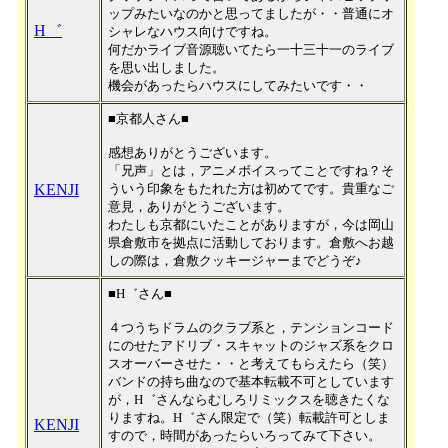
ップみたいなのかと思ってましたが・・普通にオ
H゛
シャレなハウス向けですね。
何だかライブ音源聴いてたら一十三十一のライブ
を思い出しました。
機会があったらハウスにしてみたいです・・
■京都人さん■
感想ありがとうございます。
「兄声」とは，アニメボイスってことですね？そ
KENJI
ういう印象をもたれた方は初めてです。貴重なご
意見，ありがとうございます。
わたしも京都にいたことがありますが，今は岡山
県倉敷市を拠点に活動しております。倉敷へお越
しの際は，倉敷クッキージャーまでどうぞ♪
■H゛さん■
４つうちドラムのクラブ系と，テンションコード
にのせたアドリブ・スキャットのジャズ系をクロ
スオーバーさせた・・と考えてもらえたら（笑）
バンドの持ち曲なので基本転載不可としています
が，H゛さんならむしろリミックスを聴きたくな
りますね。H゛さん限定で（笑）転載許可としま
KENJI
すので，時間があったらいろってみて下さい。