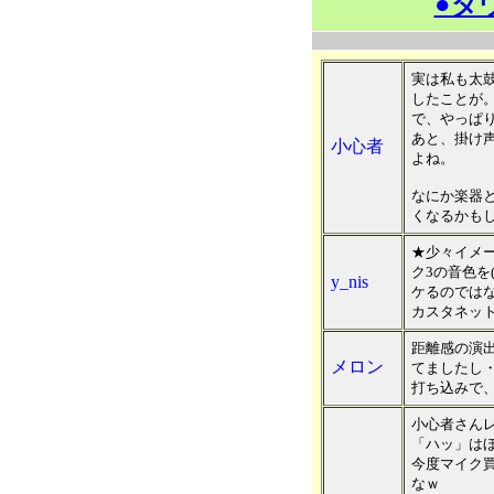
●ダ
実は私も太
したことが
で、やっぱ
あと、掛け
小心者
よね。
なにか楽器
くなるかも
★少々イメ
ク3の音色を(
y_nis
ケるのではな
カスタネッ
距離感の演
メロン
てましたし
打ち込みで
小心者さん
「ハッ」は
今度マイク
なｗ