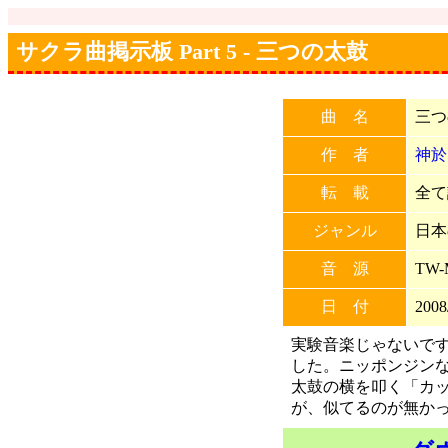
サクラ曲掲示板 Part 5 - 三つの太鼓
曲 名
三つ
作 者
神於
転 載
全て許
ジャンル
日本
音 源
TW
日 付
2008
実験音楽じゃないで
した。ニッポンジン
太鼓の横を叩く「カ
が、似てるのが無か