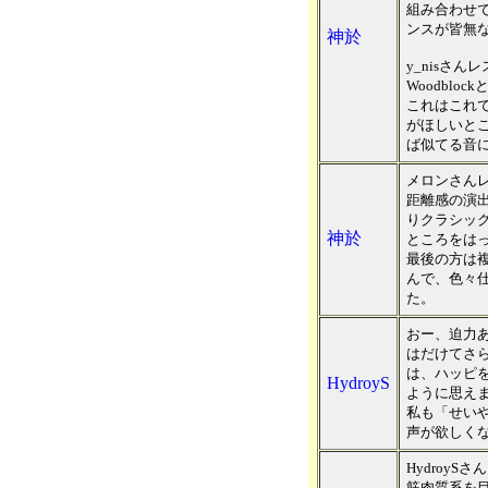
組み合わせ
ンスが皆無
神於
y_nisさ
Woodblo
これはこれ
がほしいと
ば似てる音
メロンさん
距離感の演
りクラシッ
神於
ところをは
最後の方は
んで、色々
た。
おー、迫力
はだけてさ
は、ハッピ
HydroyS
ように思え
私も「せい
声が欲しく
Hydroy
筋肉質系を