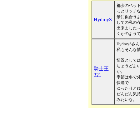
都会のベッ
っとリッチ
景に似合う
HydroyS
しての私の
出来ました
くかのよう
Hydroy
私もそんな
情景として
ちょうどよ
騎士王
か。
321
季節は冬で
快適で
ゆったりと
だんだん気持
みたいな。