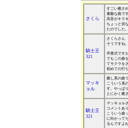
すごい癒さ
素敵な曲で
さくら
高音がキラ
ちょっと切
たのでした
さくらさん
そうですね
騎士王
卒業式です
321
でもこの曲を
てサクラを
初めての打
癒し系の曲で
マッキ
こういう系
ョル
す。やっぱ
とにかく癒
マッキョル
コメントあ
騎士王
こういう曲
321
に向かって
るんですよ