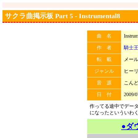
サクラ曲掲示板 Part 5 - Instrumental8
曲 名
Instru
作 者
騎士王
転 載
メール
ジャンル
ヒー
音 源
こんど
日 付
2009/0
作ってる途中でデー
になったといういわ
●ダ