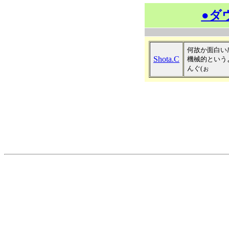
●ダ
何故か面白い
Shota.C
機械的という
んぐ(ぉ