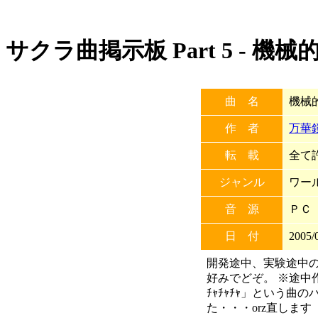
サクラ曲掲示板 Part 5 - 
曲 名
機械
作 者
万華
転 載
全て許
ジャンル
ワー
音 源
ＰＣ
日 付
2005/
開発途中、実験途中の
好みでどぞ。 ※途中作って
ﾁｬﾁｬﾁｬ」という曲
た・・・orz直します