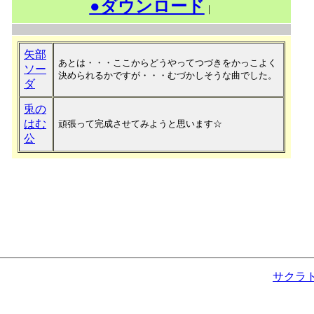
●ダウンロード
｜
矢部
あとは・・・ここからどうやってつづきをかっこよく
ソー
決められるかですが・・・むづかしそうな曲でした。
ダ
兎の
はむ
頑張って完成させてみようと思います☆
公
サクラ