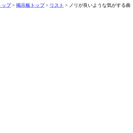
トップ
>
掲示板トップ
>
リスト
> ノリが良いような気がする曲