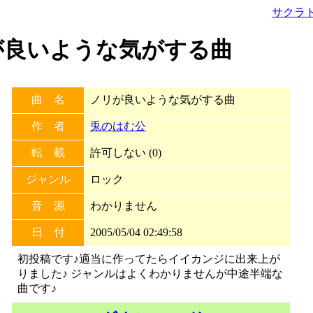
サクラ
ノリが良いような気がする曲
曲 名
ノリが良いような気がする曲
作 者
兎のはむ公
転 載
許可しない (0)
ジャンル
ロック
音 源
わかりません
日 付
2005/05/04 02:49:58
初投稿です♪適当に作ってたらイイカンジに出来上が
りました♪ ジャンルはよくわかりませんが中途半端な
曲です♪