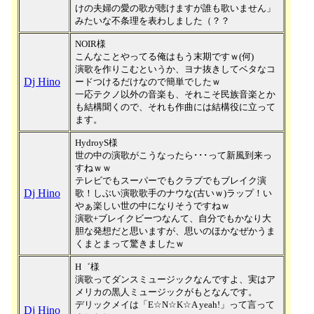
けの夫婦の愛の歌が聴けますが誰も歌いません」
みたいな不条理を表わしました（？？
NOIR様
こんなことやってる俺はもう末期ですｗ(何)
演歌を作りこむというか、ヨナ抜きしてベタなコ
Dj Hino
ードつけるだけなので簡単でしたｗ
一応テクノ以外の音楽も、それこそ民族音楽とか
も結構聞くので、それも作曲には結構役に立って
ます。
HydroyS様
世の中の演歌がこうなったら･･･って新風到来っ
すねｗｗ
テレビでもスーパーでもクラブでもブレイク演
Dj Hino
歌！しぶい演歌歌手のナウな(古いｗ)ラップ！い
やぁ楽しい世の中になりそうですねｗ
演歌+ブレイクビーつなんて、自分でもかなり大
胆な発想だと思いますが、思いのほかなぜかうま
くまとまって驚きましたｗ
H゛様
演歌ってダンスミュージックなんですよ、実はア
メリカの黒人ミュージックがもとなんです。
デリックメイは「E☆N☆K☆A yeah!」って言って
Dj Hino