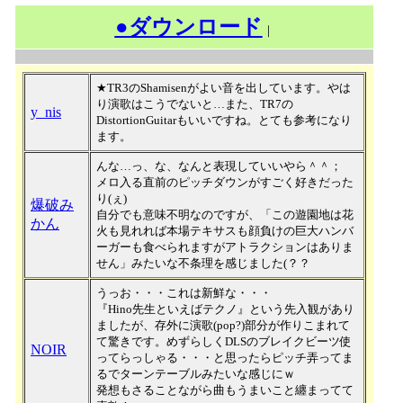
●ダウンロード
｜
★TR3のShamisenがよい音を出しています。やは
り演歌はこうでないと…また、TR7の
y_nis
DistortionGuitarもいいですね。とても参考になり
ます。
んな…っ、な、なんと表現していいやら＾＾；
メロ入る直前のピッチダウンがすごく好きだった
り(ぇ)
爆破み
自分でも意味不明なのですが、「この遊園地は花
かん
火も見れれば本場テキサスも顔負けの巨大ハンバ
ーガーも食べられますがアトラクションはありま
せん」みたいな不条理を感じました(？？
うっお・・・これは新鮮な・・・
『Hino先生といえばテクノ』という先入観があり
ましたが、存外に演歌(pop?)部分が作りこまれて
て驚きです。めずらしくDLSのブレイクビーツ使
NOIR
ってらっしゃる・・・と思ったらピッチ弄ってま
るでターンテーブルみたいな感じにｗ
発想もさることながら曲もうまいこと纏まってて