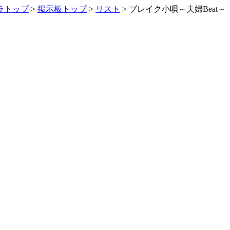
ラトップ
>
掲示板トップ
>
リスト
> ブレイク小唄～夫婦Beat～