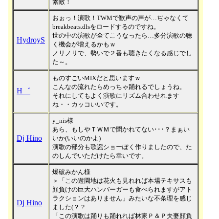
素敵！
おぉっ！演歌！TWMで歓声の声が…ぢゃなくて
breakbeats.dlsをロードするのですね。
世の中の演歌が全てこうなったら…多分演歌の聴
HydroyS
く機会が増えるかもｗ
ノリノリで、勢いで２番も聴きたくなる感じでし
た～。
ものすごいMIXだと思いますｗ
こんなの流れたらめっちゃ踊れるでしょうね。
H゛
それにしてもよく演歌にリズム合わせれます
ね・・カッコいいです。
y_nis様
あら、もしやＴＷＭで聞かれてない･･･？まぁい
Dj Hino
いか(いいのかよ)
演歌の部分も歌謡ショーぽく作りましたので、た
のしんでいただけたら幸いです。
爆破みかん様
＞「この遊園地は花火も見れれば本場テキサスも
顔負けの巨大ハンバーガーも食べられますがアト
ラクションはありません」みたいな不条理を感じ
Dj Hino
ました(？？
「この演歌は踊りも踊れれば林家Ｐ＆Ｐ夫妻顔負