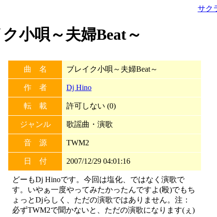
サク
レイク小唄～夫婦Beat～
曲 名
ブレイク小唄～夫婦Beat～
作 者
Dj Hino
転 載
許可しない (0)
ジャンル
歌謡曲・演歌
音 源
TWM2
日 付
2007/12/29 04:01:16
どーもDj Hinoです。今回は塩化、ではなく演歌で
す。いやぁ一度やってみたかったんですよ(殴)でもち
ょっとDjらしく、ただの演歌ではありません。注：
必ずTWM2で聞かないと、ただの演歌になります(ぇ)