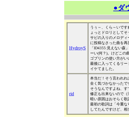
●ダ
うぅ～、くら～いです
ょっとドロリとしてそ
サビの入りのメロディ
に投稿なさった曲を再
HydroyS
「ID4355:見えな
ーい(何？)。けどこ
ゴブリンの使い方がい
最後に入ってくるリー
イケてました。
本当だ！そう言われれ
全く気づかなかったで
そうなんですよね、す
rid
修正も出来ないので（
暗い原因はおそらく歌
最初の歌詞は「今重な
してたんですけど、相