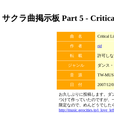
サクラ曲掲示板 Part 5 - Critical
曲 名
Critical L
作 者
rid
転 載
許可しない
ジャンル
ダンス・
音 源
TW-MUSI
日 付
2007/12/0
お久しぶりに投稿します。ダ
つけて作っていたのですが、一番
限定なので、めんどうでしたら
http://music.geocities.jp/i_love_