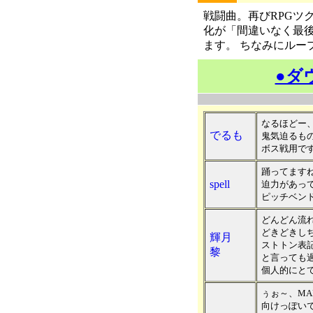
戦闘曲。再びRPGツ
化が「間違いなく最
ます。 ちなみにルー
●ダ
なるほどー
でるも
鬼気迫るも
ボス戦用で
踊ってます
spell
迫力があっ
ピッチベンド
どんどん流
どきどきし
輝月
ストトン表
黎
と言っても
個人的にと
ぅぉ～、M
向けっぽい