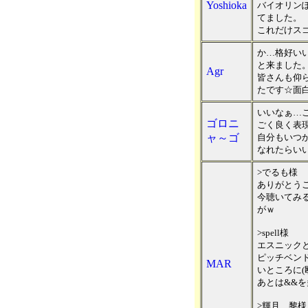
Yoshioka
バイオリン
てました。
これだけス
か…格好い
と来ました
Agr
皆さんも仰
たです☆面
いいなぁ…
ゴロニ
ごく良く表
ャ～ゴ
自分もいつ
なれたらい
>でるも様
ありがとう
今聴いてみ
がｗ
>spell様
エスニックと
ピッチベン
MAR
いところに(
あとは&&を
>輝月 黎様