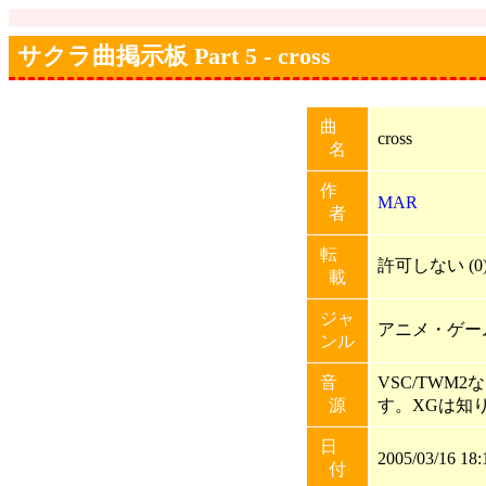
サクラ曲掲示板 Part 5 - cross
曲
cross
名
作
MAR
者
転
許可しない (0
載
ジャ
アニメ・ゲー
ンル
音
VSC/TWM
源
す。XGは知
日
2005/03/16 18:
付