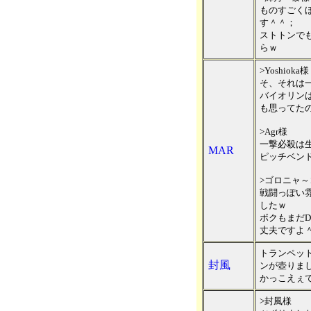
ものすごく
す＾＾；
ストトンで
らｗ
>Yoshioka様
そ、それは
バイオリン
も思ってた
>Agr様
一撃必殺は
MAR
ピッチベン
>ゴロニャ～
戦闘っぽい
したｗ
ボクもまだD
丈夫ですよ
トランペッ
封風
ンが壺りま
かっこえぇ
>封風様