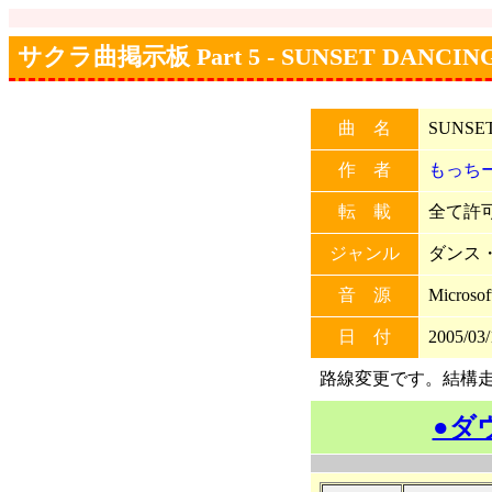
サクラ曲掲示板 Part 5 - SUNSET DANCIN
曲 名
SUNSE
作 者
もっち
転 載
全て許可 
ジャンル
ダンス
音 源
Microso
日 付
2005/03/
路線変更です。結構
●ダ