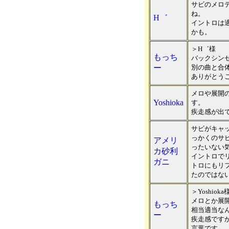
サビのメロ
ね。
H゛
イントロは
かも。
＞H゛様
もっち
バックシン
ー
別の曲と合
ありがとう
メロや展開
Yoshioka
す。
疾走感が出
サビがキャ
っかくのサ
アメリ
ったいない
カ砂利
イントロで
ガニ
トロにもリ
たのではな
＞Yoshioka
メロとか展
もっち
相当適当な
ー
疾走感です
言葉です。