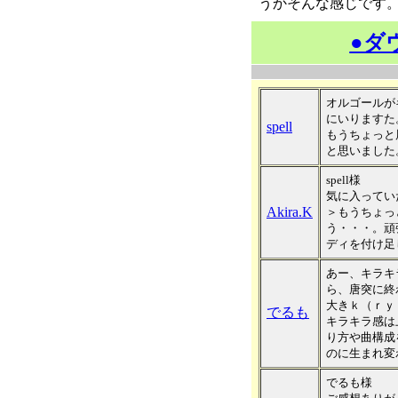
うかそんな感じです
●ダ
オルゴールが
にいりますた
spell
もうちょっと
と思いました
spell様
気に入ってい
Akira.K
＞もうちょっ
う・・・。頑
ディを付け足
あー、キラキ
ら、唐突に終
大きｋ（ｒｙ
でるも
キラキラ感は
り方や曲構成
のに生まれ変
でるも様