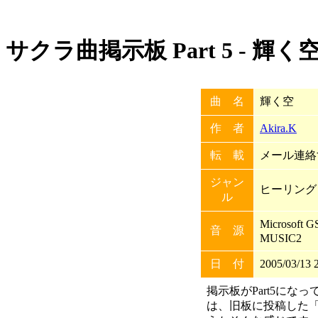
サクラ曲掲示板 Part 5 - 輝く
曲 名
輝く空
作 者
Akira.K
転 載
メール連絡す
ジャン
ヒーリング
ル
Microsoft 
音 源
MUSIC2
日 付
2005/03/13 
掲示板がPart5にな
は、旧板に投稿した